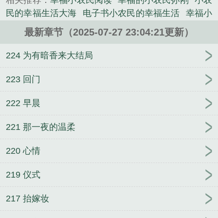
相关推荐：
幸福小农民阅读
幸福的小农民孙刚
小农
民的幸福生活大海
电子书小农民的幸福生活
幸福小
农民免费全文
幸福小农民免费
幸福的小农民叶飞结
最新章节（2025-07-27 23:04:21更新）
局
幸福小农民赵晓年
幸福的小农民。在哪个APP能
看?
幸福小农民全文
幸福的小农民叶飞赵飞儿
幸福
224 为有暗香来大结局
的小农民叶飞
幸福的小农民免费
幸福小农民李甜
幸福的小农民故事
幸福的小农民李大伟
幸福小农民
223 回门
李甜免费全集
幸福小农民季大韦
电子书幸福小农
222 早晨
民
幸福的小农民最新章节
幸福的小农民 腼腆的胖
子
幸福的小农民小游戏
幸福小农民 1080p
幸福的
221 那一夜的温柔
小农民叶飞免费阅读
幸福小农民叶凡
幸福小农民民
2张光明
最幸福的小农民
幸福的小农民图片
幸福小
220 心情
农民王小峰
幸福小农民免费阅读全文
幸福小农民李
大全
幸福小农民笔趣阁全文
幸福小农民短剧马玉
219 仪式
芬
幸福小农民孙刚
幸福的小农民赵小刚
217 抬嫁妆