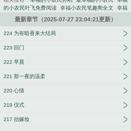
相关推荐：
幸福的小农民孙刚
最幸福的小农民
幸福
的小农民叶飞免费阅读
幸福小农民笔趣阁全文
幸福
小农民叶凡
幸福的小农民叶飞赵飞儿
幸福的小农民
最新章节（2025-07-27 23:04:21更新）
叶飞结局
幸福的小农民 腼腆的胖子
幸福小农民短
剧马玉芬
幸福的小农民小游戏
幸福的小农民李大
224 为有暗香来大结局
伟
幸福的小农民图片
幸福小农民阅读
幸福的小农
民最新章节
幸福小农民季大韦
电子书小农民的幸福
223 回门
生活
幸福小农民 1080p
幸福的小农民故事
幸福小
222 早晨
农民全文
幸福的小农民免费
幸福小农民李甜
幸福
小农民免费
幸福小农民赵晓年
幸福小农民免费全
221 那一夜的温柔
文
幸福小农民李甜免费全集
幸福的小农民赵小刚
小农民的幸福生活大海
幸福小农民免费阅读全文
幸
220 心情
福小农民王小峰
幸福的小农民叶飞
幸福小农民孙
刚
电子书幸福小农民
幸福的小农民。在哪个APP能
219 仪式
看?
幸福小农民民2张光明
幸福小农民李大全
217 抬嫁妆