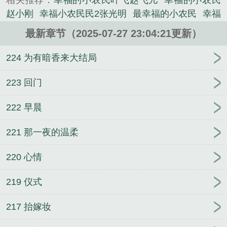
相关推荐：
幸福的小农民叶飞赵飞儿
幸福的小农民
的言情类小说。
赵小刚
幸福小农民民2张光明
最幸福的小农民
幸福
的小农民故事
幸福小农民阅读
幸福的小农民叶飞免
最新章节（2025-07-27 23:04:21更新）
费阅读
幸福的小农民李大伟
幸福小农民季大韦
幸
福的小农民图片
小农民的幸福生活大海
幸福小农民
224 为有暗香来大结局
李甜
幸福小农民孙刚
电子书幸福小农民
幸福的小
农民最新章节
电子书小农民的幸福生活
幸福小农民
223 回门
免费阅读全文
幸福的小农民小游戏
幸福小农民李甜
222 早晨
免费全集
幸福小农民叶凡
幸福的小农民。在哪个
APP能看?
幸福的小农民叶飞结局
幸福小农民笔趣
221 那一夜的温柔
阁全文
幸福小农民免费
幸福小农民免费全文
幸福
小农民短剧马玉芬
幸福的小农民叶飞
幸福的小农民
220 心情
阅读
幸福小农民全文
幸福的小农民免费
幸福的小
农民孙刚
幸福小农民 1080p
幸福小农民王小峰
幸
219 仪式
福小农民赵晓年
幸福小农民李大全
217 抬嫁妆