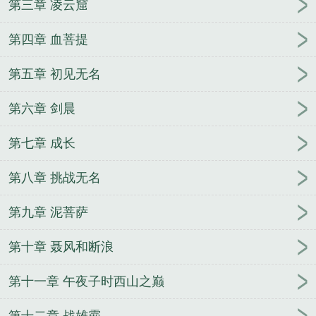
第三章 凌云窟
横滨市长
千娇百宠
(番外)+(全文)夏悠然应炽闺蜜弟
弟蓄谋已久我成了心头宝
网王：奇蹟时代！
方哲白
第四章 血菩提
洁笔趣阁
陈阳林静怡花都风流少年郎
第五章 初见无名
第六章 剑晨
第七章 成长
第八章 挑战无名
第九章 泥菩萨
第十章 聂风和断浪
第十一章 午夜子时西山之巅
第十二章 战雄霸