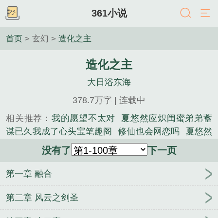
361小说
首页
> 玄幻 >
造化之主
造化之主
大日浴东海
378.7万字 | 连载中
相关推荐：
我的愿望不太对
夏悠然应炽闺蜜弟弟蓄
谋已久我成了心头宝笔趣阁
修仙也会网恋吗
夏悠然
应炽后续
主角夏悠然应炽小说全文
方哲白洁后续
没有了
下一页
(番外)+(全文)方哲白洁权色无双
星域婚配：我域
主，老婆香甜温软
主角方哲白洁小说全文
江知微萧
第一章 融合
著改嫁反派大佬我切断他黑化根源
小升初模拟器
夏
悠然应炽笔趣阁
方哲白洁权色无双笔趣阁
禁止离
第二章 风云之剑圣
婚！换亲后，八零糙汉夜夜哄
开局小渔村的我成为