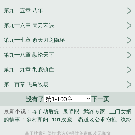
第九十五章 八年
第九十六章 天刀宋缺
第九十七章 败天刀之隐秘
第九十八章 纵论天下
第九十九章 彻底镇住
第一百章 飞马牧场
没有了
下一页
最新小说：
母子劫后缘
鬼睁眼
武器专家
上门女婿
的情事：乡村寡妇
101次宠：霸道老公求抱抱
纨绔
霸王闯舂秋
梦回清明上河图
乱情家庭
大陸演艺圈
基于搜索引擎技术为您提供免费阅读无弹窗