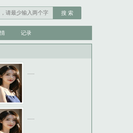
搜 索
情
记录
......
......