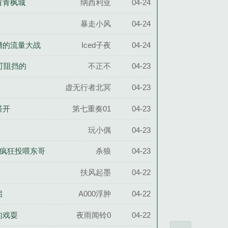
有青枫城
纳西利亚
04-24
暴走小风
04-24
槽的流量大战
Iced子夜
04-24
可阻挡的
不正不
04-23
虚无行者北冥
04-23
塔开
第七重奏01
04-23
玩小偶
04-23
丝疯狂投喂东哥
杀狼
04-23
扶风起墨
04-22
启
A000浮肿
04-22
的戏耍
夜雨闻铃0
04-22