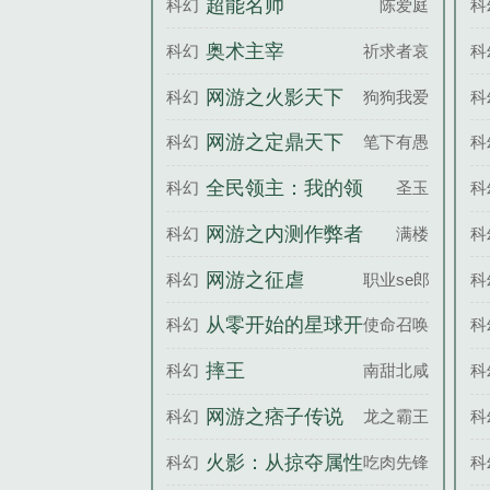
超能名帅
科幻
陈爱庭
科
奥术主宰
科幻
祈求者哀鸣
科
网游之火影天下
科幻
狗狗我爱你
科
网游之定鼎天下
科幻
笔下有愚
科
全民领主：我的领
科幻
圣玉
科
地能无限进化
网游之内测作弊者
科幻
满楼
科
网游之征虐
科幻
职业se郎
科
从零开始的星球开
科幻
使命召唤
科
拓
摔王
科幻
南甜北咸
科
网游之痞子传说
科幻
龙之霸王
科
火影：从掠夺属性
科幻
吃肉先锋队
科