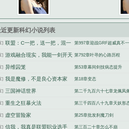
最近更新科幻小说列表
联盟：C一把，送一把，混一
幻
第997章迎战GRF超威真不
把
游戏融合现实，我能一剑开天
幻
第792章叶寻的心路历程
异维囚笼
幻
第53章幕间剑技病态提升
我是魔修，不是良心资本家
幻
第18章变态
三国神话世界
幻
第二千九百六十七章龙佩凤
重生之狂暴火法
幻
第三千四百八十九章天妖形
虚空冒险家
幻
第25章批发刹魔刀剑
信我，我真是联盟职业选手
幻
第三百二十章怎么不崩