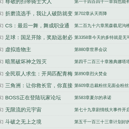
尊敬的扫帚骑士大人
幻
第一千四百四十一章我也能
折磨流选手，我让人破防就变
幻
第702章从天而降
强
CS：最后一舞，舞成职业通
幻
第二百九十六章黑森载尼沟
天代
足球：国足开除，奖励远射必
幻
第3358章今天的多特就是无
进卡
虚拟造物主
幻
第880章世界会议
暗黑破坏神之毁灭
幻
第四千二百三十章雅典娜塔
全民双人求生：开局匹配青梅
幻
第890章烈火焚金
女神
三角洲：让你救长官，你直接
幻
第609章总裁粉丝见面会粉
清图
BOSS正在登陆玩家论坛
幻
第583章夏尔的承诺
无限流的元宇宙
幻
第七十九章剧情线大事件开
斗破之无上之境
幻
第五千一百三十三章计划好