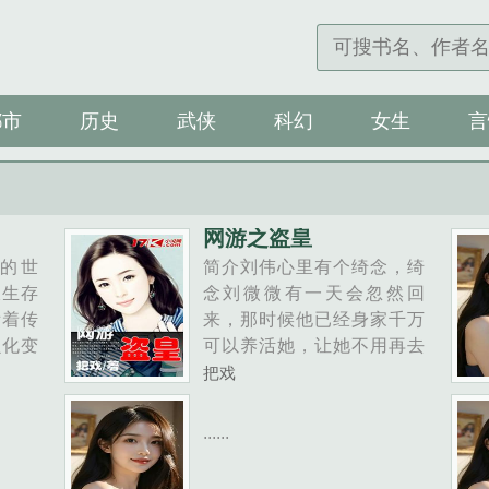
都市
历史
武侠
科幻
女生
言
网游之盗皇
的世
简介刘伟心里有个绮念，绮
圾生存
念刘微微有一天会忽然回
斥着传
来，那时候他已经身家千万
虫化变
可以养活她，让她不用再去
形色色
找什么高富帅了，他来养
把戏
酷而危
她。她只用每天陪着他玩游
后的资
戏就好了。 为了这个绮
......
长大的
念，他飞刀独步天涯......
之城失