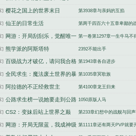
樱花之国上的世界末日
幻
第3938章与亲妈的互掐
仙王的日常生活
幻
第两千四百六十五章卑鄙的
网游：开局刮刮乐，觉醒唯一
幻
第一卷第1297章一生牛马不
SSS天赋
熊学派的阿斯塔特
幻
2392不能出手
百级战力才破亿，请问我合格
幻
第1943章各自进步
了吗
全民求生：魔法废土世界的暴
幻
第1035章冥歌族
徒
阿拉德的不正经救世主
幻
第4100章龙王归来
公路求生榜一说她要走到公路
幻
1050原版人马
尽头
CS2：变妹后站上世界之巅
幻
第233章幻想中的战舰与回声
网游：开局无限蓝，我成神级
幻
第1111章还有两天PVP就要
法师