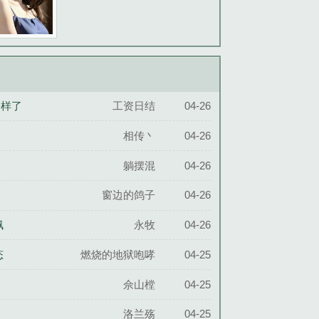
一样了
工资日结
04-26
相传丶
04-26
躺摆混
04-26
窗边的鸽子
04-26
佩
永牧
04-26
态
燃烧的地狱咆哮
04-25
佘山樘
04-25
洛兰殇
04-25