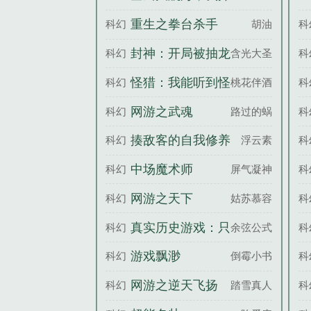
（车越粉人越狠这
局一条幽灵船（恐
重生之拳台杀手
科幻
胡油
科
榜一我当定了）
怖大航海）
封神：开局被抽龙
科幻
含光大圣
科
筋
怪猎：我能听到怪
科幻
桃花伴酒
科
物心声
网游之武魂
科幻
路过的蜗牛
科
揍敌客的自我修养
科幻
浮云素
科
[综]
中场魔术师
科幻
屏气凝神
科
网游之天下
科幻
姑苏慕容
科
真实历史游戏：只
科幻
余弦公式
科
有我知道剧情
游戏飘渺
科幻
倒霉小书生
科
网游之逆天飞扬
科幻
踏雪真人
科