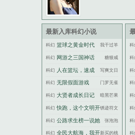
落的贵族......
最新入库科幻小说
篮球之黄金时代
科幻
我干过羊
科
网游之三国神话
科幻
糖狠咸
科
人在篮坛，速成
科幻
写爽文日更
科
BOSS
无限假面游戏
科幻
门罗无雀
科
大贤者成长日记
科幻
暗黑芒果
科
快跑，这个文明开
科幻
锈迹符文
科
挂了！
公路求生榜一说她
科幻
张泡泡
科
要走到公路尽头
全民大航海，我开
科幻
新买的桃子
科