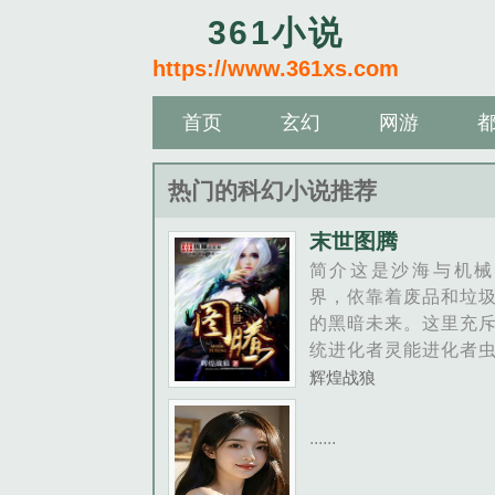
361小说
https://www.361xs.com
首页
玄幻
网游
热门的科幻小说推荐
末世图腾
简介这是沙海与机械
界，依靠着废品和垃
的黑暗未来。这里充
统进化者灵能进化者
异者机械改造者等形
辉煌战狼
的新人类，在这片残
险的土地上里争夺最
......
源。一位在垃圾堆上
冷酷少年，偶遇天空