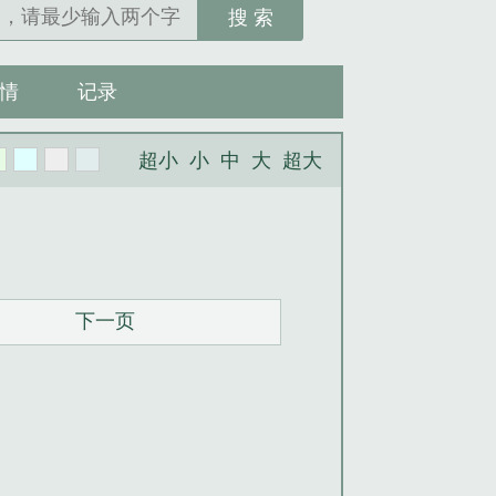
搜 索
情
记录
超小
小
中
大
超大
下一页