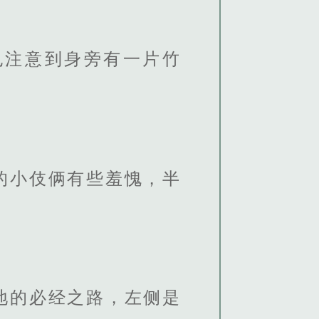
也注意到身旁有一片竹
的小伎俩有些羞愧，半
地的必经之路，左侧是