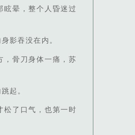
部眩晕，整个人昏迷过
的身影吞没在内。
方，骨刀身体一痛，苏
的跳起。
才松了口气，也第一时