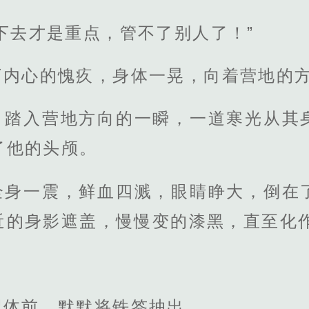
下去才是重点，管不了别人了！”
下内心的愧疚，身体一晃，向着营地的
，踏入营地方向的一瞬，一道寒光从其
了他的头颅。
全身一震，鲜血四溅，眼睛睁大，倒在
近的身影遮盖，慢慢变的漆黑，直至化
尸体前，默默将铁签抽出。