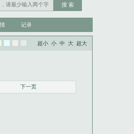
搜 索
情
记录
超小
小
中
大
超大
下一页