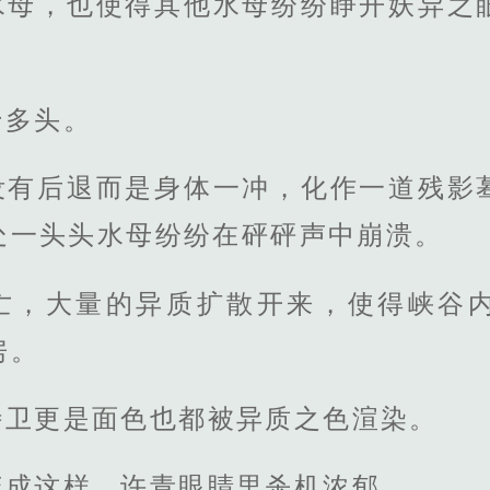
水母，也使得其他水母纷纷睁开妖异之
十多头。
没有后退而是身体一冲，化作一道残影
处一头头水母纷纷在砰砰声中崩溃。
亡，大量的异质扩散开来，使得峡谷
房。
侍卫更是面色也都被异质之色渲染。
变成这样，许青眼睛里杀机浓郁。