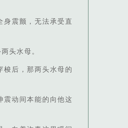
全身震颤，无法承受直
外两头水母。
穿梭后，那两头水母的
神震动间本能的向他这