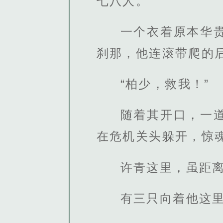
七八人。
一个衣着原本华
刹那，他连滚带爬的
“柏少，救我！”
随着其开口，一
在危机关头躲开，惊
许青这里，虽距
有三只向着他这