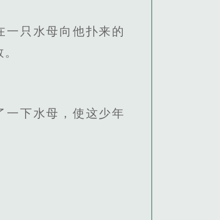
在一只水母向他扑来的
救。
了一下水母，使这少年
。