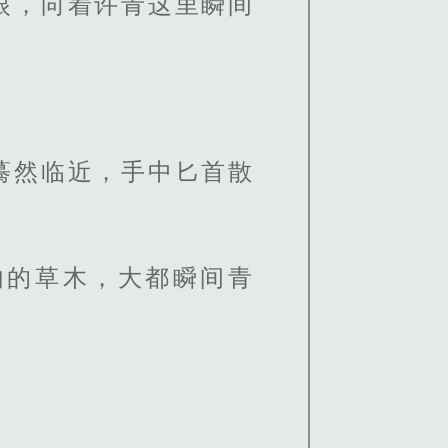
眼，向着许青这里瞬间
蓦然临近，手中匕首散
内的草木，大都瞬间青