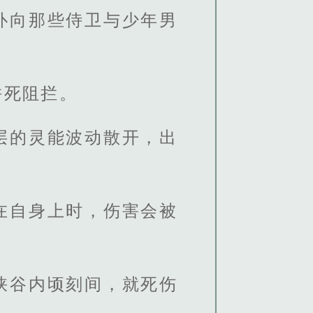
扑向那些侍卫与少年男
拼死阻拦。
层的灵能波动散开，出
在自身上时，伤害会被
峡谷内顷刻间，就死伤