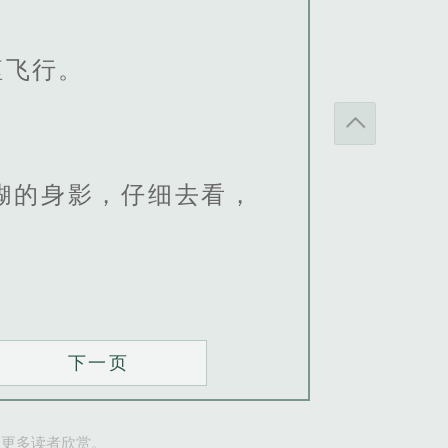
躯飞行。
糊的身影，仔细去看，
下一页
让更多读者欣赏。