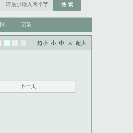
搜 索
情
记录
超小
小
中
大
超大
下一页