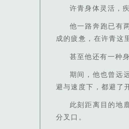
许青身体灵活，
他一路奔跑已有
成的疲惫，在许青这
甚至他还有一种
期间，他也曾远
避与速度下，都避了
此刻距离目的地
分叉口。