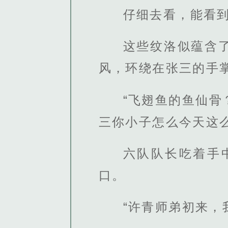
仔细去看，能看
这些纹洛似蕴含
风，环绕在张三的手
“飞翅鱼的鱼仙
三你小子怎么今天这么
六队队长吃着手
口。
“许青师弟初来，