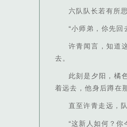
六队队长若有所
“小师弟，伱先回
许青闻言，知道
去。
此刻是夕阳，橘
着远去，他身后蹲在
直至许青走远，
“这新人如何？你