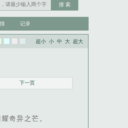
搜 索
情
记录
超小
小
中
大
超大
下一页
闪耀奇异之芒。