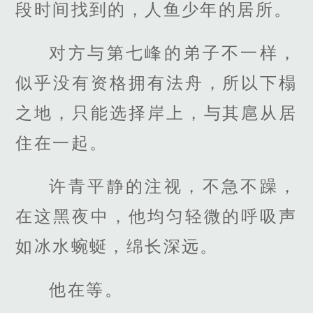
段时间找到的，人鱼少年的居所。
对方与第七峰的弟子不一样，
似乎没有资格拥有法舟，所以下榻
之地，只能选择岸上，与其扈从居
住在一起。
许青平静的注视，不急不躁，
在这黑夜中，他均匀轻微的呼吸声
如冰水蜿蜒，绵长深远。
他在等。