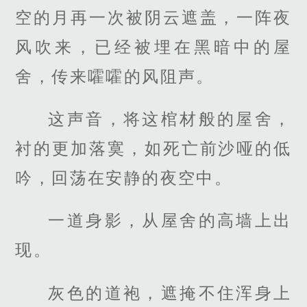
空的月再一次被阴云遮盖，一阵夜
风吹来，已经被埋在黑暗中的屋
舍，传来嚯嚯的风阻声。
这声音，将这棺材般的屋舍，
衬的更加落寞，如死亡前沙哑的低
吟，回荡在安静的夜空中。
一道身影，从屋舍的高墙上出
现。
灰色的道袍，遮掩不住浑身上