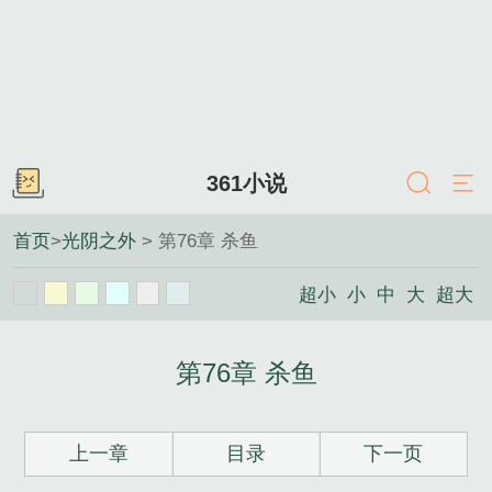
361小说
首页
>
光阴之外
> 第76章 杀鱼
超小
小
中
大
超大
第76章 杀鱼
上一章
目录
下一页