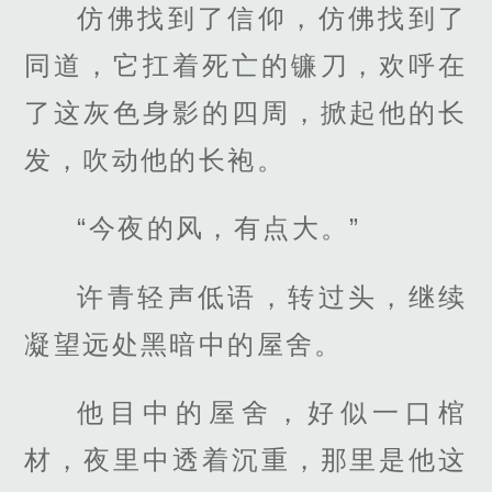
仿佛找到了信仰，仿佛找到了
同道，它扛着死亡的镰刀，欢呼在
了这灰色身影的四周，掀起他的长
发，吹动他的长袍。
“今夜的风，有点大。”
许青轻声低语，转过头，继续
凝望远处黑暗中的屋舍。
他目中的屋舍，好似一口棺
材，夜里中透着沉重，那里是他这