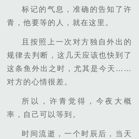
标记的气息，准确的告知了许
青，他要等的人，就在这里。
且按照上一次对方独自外出的
规律去判断，这几天应该也快到了
这条鱼外出之时，尤其是今天……
对方的心情很差。
所以，许青觉得，今夜大概
率，自己可以等到。
时间流逝，一个时辰后，当天