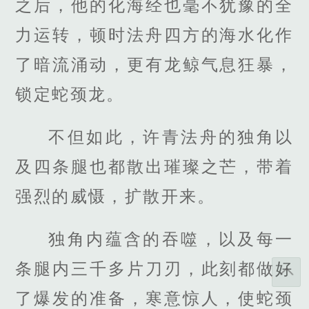
之后，他的化海经也毫不犹豫的全
力运转，顿时法舟四方的海水化作
了暗流涌动，更有龙鲸气息狂暴，
锁定蛇颈龙。
不但如此，许青法舟的独角以
及四条腿也都散出璀璨之芒，带着
强烈的威慑，扩散开来。
独角内蕴含的吞噬，以及每一
条腿内三千多片刀刃，此刻都做好
了爆发的准备，寒意惊人，使蛇颈