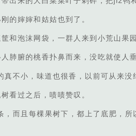
带出来的大白菜菜叶子剁碎，把ji2鸭
孙刚的婶婶和姑姑也到了。
篾筐和泡沫网袋，一群人来到小荒山果
沁人肺腑的桃香扑鼻而来，没吃就使人
的真不小，味道也很香，以前可从来没
桃树看过之后，啧啧赞叹。
枝条，而且每棵果树下，都上了底肥，所