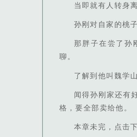
当即就有人转身
孙刚对自家的桃
那胖子在尝了孙
聊。
了解到他叫魏学
闻得孙刚家还有
格，要全部卖给他。
本章未完，点击