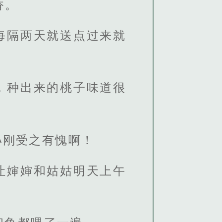
香。
每隔两天就送点过来就
，种出来的桃子味道很
孙刚受之有愧啊！
让婶婶和姑姑明天上午