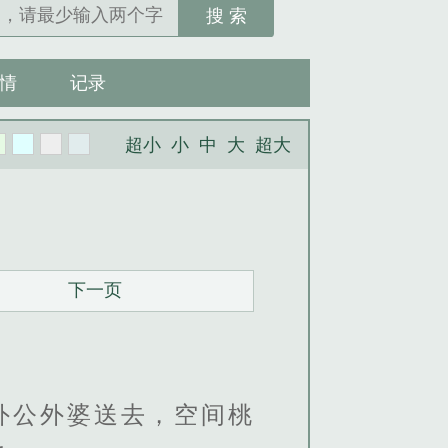
搜 索
情
记录
超小
小
中
大
超大
下一页
i外公外婆送去，空间桃