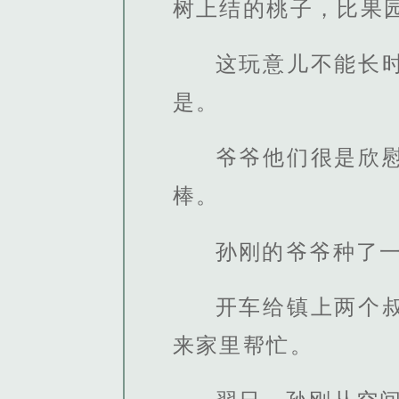
树上结的桃子，比果
这玩意儿不能长
是。
爷爷他们很是欣
棒。
孙刚的爷爷种了
开车给镇上两个
来家里帮忙。