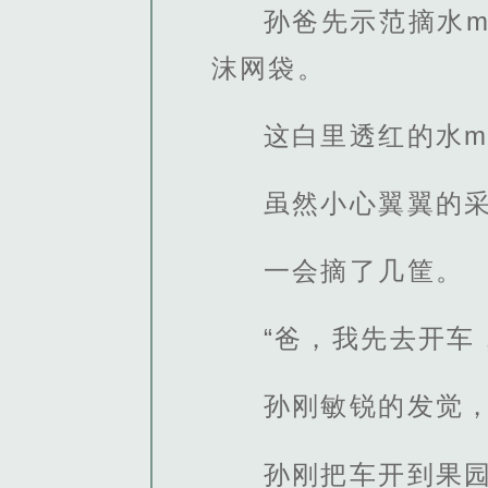
孙爸先示范摘水
沫网袋。
这白里透红的水m
虽然小心翼翼的
一会摘了几筐。
“爸，我先去开车
孙刚敏锐的发觉
孙刚把车开到果