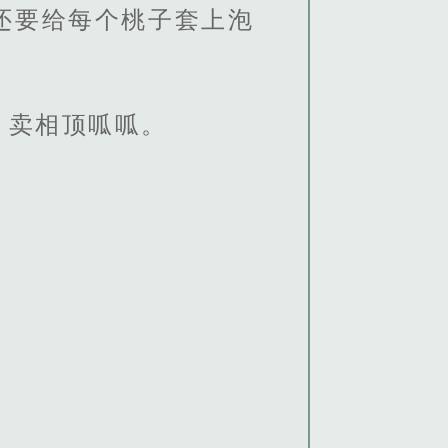
还要给每个桃子套上泡
，卖相顶呱呱。