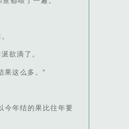
和鱼都喂了一遍。
园。
垂涎欲滴了。
结果这么多。”
以今年结的果比往年要