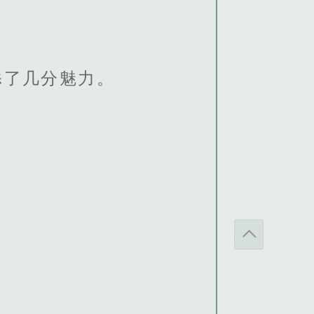
添了几分魅力。