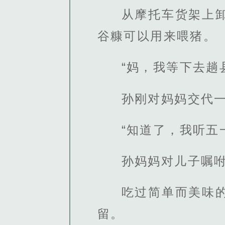
从摩托车货架上
谷糠可以用来喂猪。
“妈，我等下去趟
孙刚对妈妈交代
“知道了，我听五
孙妈妈对儿子嘱
吃过简单而美味
留。