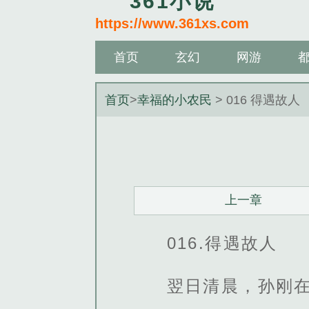
361小说
https://www.361xs.com
首页
玄幻
网游
首页
>
幸福的小农民
> 016 得遇故人
上一章
016.得遇故人
翌日清晨，孙刚