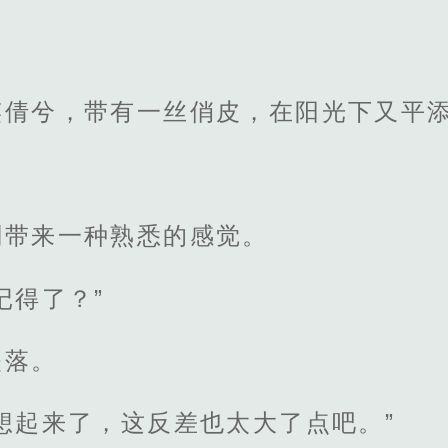
笑倩兮，带有一丝俏皮，在阳光下又平
刚带来一种熟悉的感觉。
记得了？”
失落。
想起来了，这反差也太大了点吧。”