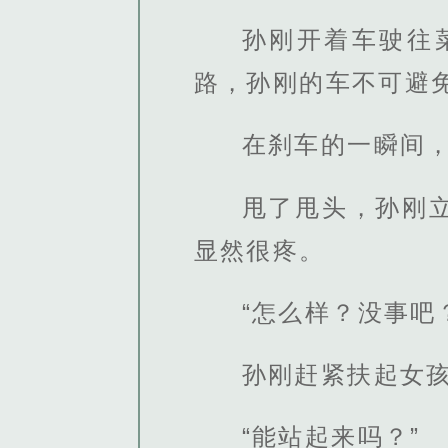
孙刚开着车驶往
路，孙刚的车不可避
在刹车的一瞬间
甩了甩头，孙刚
显然很疼。
“怎么样？没事吧
孙刚赶紧扶起女
“能站起来吗？”