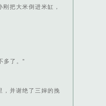
孙刚把大米倒进米缸，
不多了。”
里，并谢绝了三婶的挽