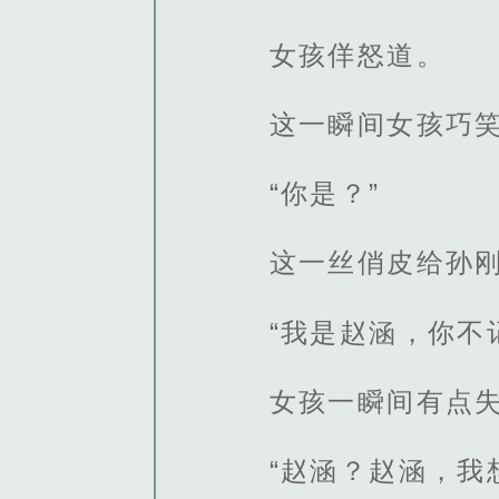
女孩佯怒道。
这一瞬间女孩巧
“你是？”
这一丝俏皮给孙
“我是赵涵，你不
女孩一瞬间有点
“赵涵？赵涵，我