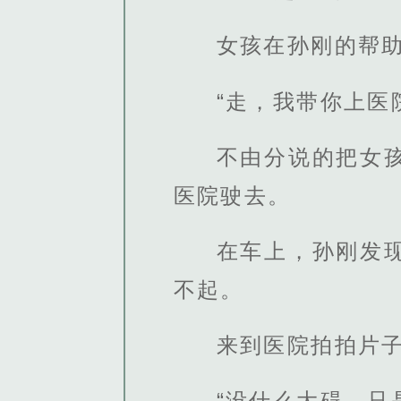
女孩在孙刚的帮助
“走，我带你上医
不由分说的把女
医院驶去。
在车上，孙刚发
不起。
来到医院拍拍片
“没什么大碍，只