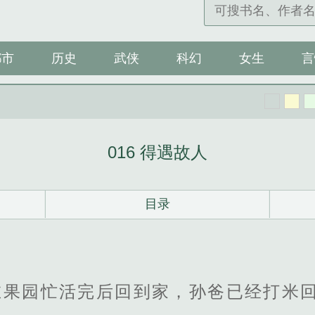
都市
历史
武侠
科幻
女生
言
016 得遇故人
目录
在果园忙活完后回到家，孙爸已经打米