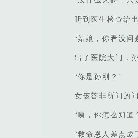
听到医生检查给
“姑娘，你看没问
出了医院大门，
“你是孙刚？”
女孩答非所问的
“咦，你怎么知道
“救命恩人差点成