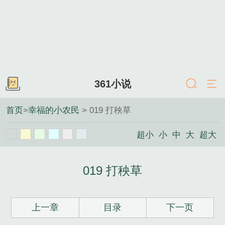
361小说
首页
>
幸福的小农民
> 019 打秧草
超小
小
中
大
超大
019 打秧草
上一章
目录
下一页