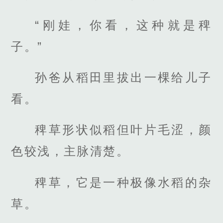
“刚娃，你看，这种就是稗
子。”
孙爸从稻田里拔出一棵给儿子
看。
稗草形状似稻但叶片毛涩，颜
色较浅，主脉清楚。
稗草，它是一种极像水稻的杂
草。