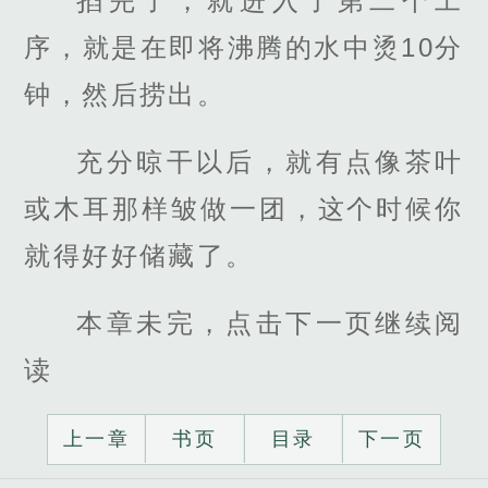
掐完了，就进入了第二个工
序，就是在即将沸腾的水中烫10分
钟，然后捞出。
充分晾干以后，就有点像茶叶
或木耳那样皱做一团，这个时候你
就得好好储藏了。
本章未完，点击下一页继续阅
读
上一章
书页
目录
下一页