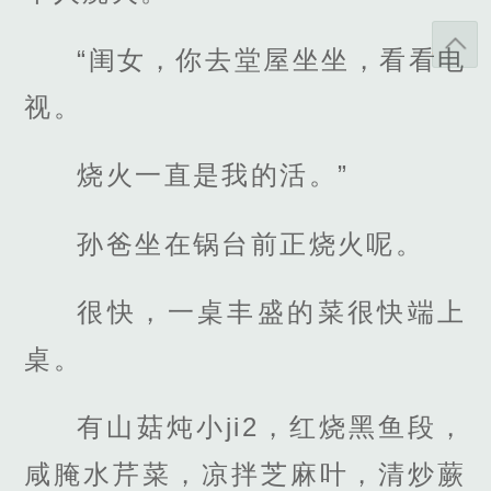
“闺女，你去堂屋坐坐，看看电
视。
烧火一直是我的活。”
孙爸坐在锅台前正烧火呢。
很快，一桌丰盛的菜很快端上
桌。
有山菇炖小ji2，红烧黑鱼段，
咸腌水芹菜，凉拌芝麻叶，清炒蕨