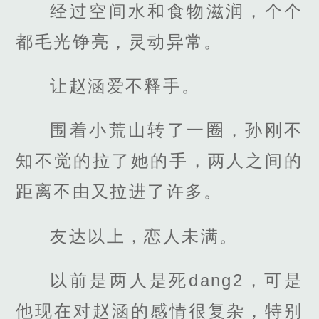
经过空间水和食物滋润，个个
都毛光铮亮，灵动异常。
让赵涵爱不释手。
围着小荒山转了一圈，孙刚不
知不觉的拉了她的手，两人之间的
距离不由又拉进了许多。
友达以上，恋人未满。
以前是两人是死dang2，可是
他现在对赵涵的感情很复杂，特别