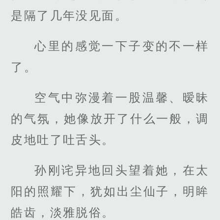
是隔了几年没见面。
心里的感觉一下子变的不一样
了。
空气中弥漫着一股温馨、暧昧
的气氛，她像放开了什么一般，调
皮地吐了吐舌头。
孙刚诧异地回头望着她，在太
阳的照耀下，犹如出尘仙子，明眸
皓齿，淡雅脱俗。