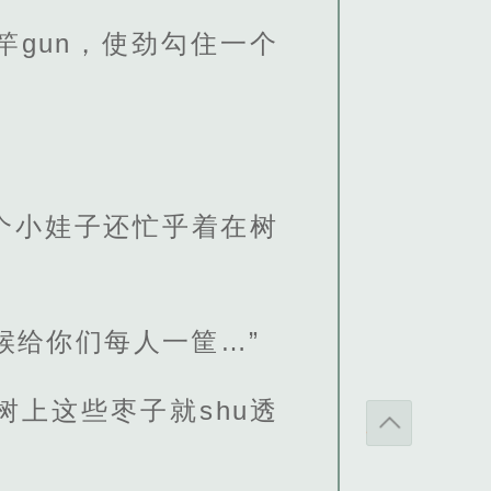
gun，使劲勾住一个
个小娃子还忙乎着在树
候给你们每人一筐…”
上这些枣子就shu透