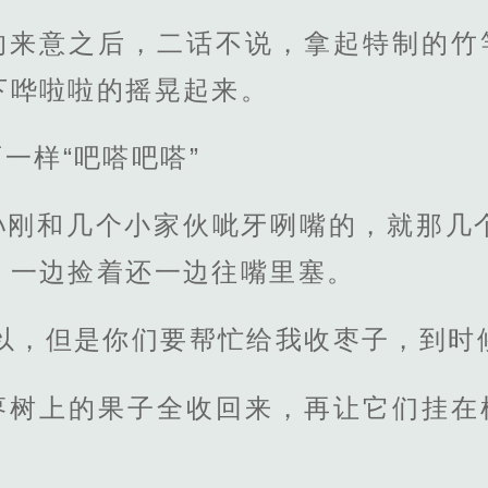
的来意之后，二话不说，拿起特制的竹竿
下哗啦啦的摇晃起来。
一样“吧嗒吧嗒”
孙刚和几个小家伙呲牙咧嘴的，就那几
，一边捡着还一边往嘴里塞。
以，但是你们要帮忙给我收枣子，到时
枣树上的果子全收回来，再让它们挂在树