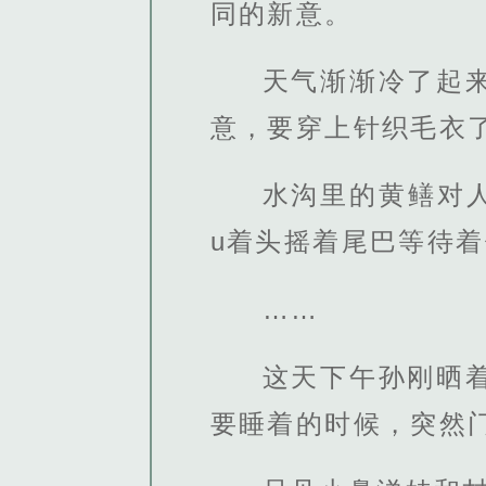
同的新意。
天气渐渐冷了起
意，要穿上针织毛衣
水沟里的黄鳝对
u着头摇着尾巴等待
……
这天下午孙刚晒
要睡着的时候，突然门