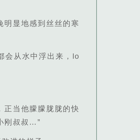
晚明显地感到丝丝的寒
会从水中浮出来，lo
，正当他朦朦胧胧的快
小刚叔叔…”