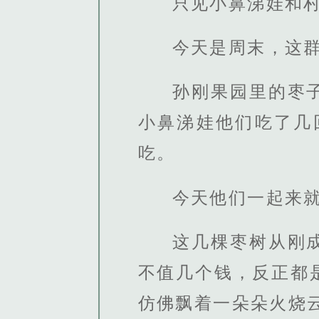
只见小鼻涕娃和
今天是周末，这
孙刚果园里的枣
小鼻涕娃他们吃了几
吃。
今天他们一起来
这几棵枣树从刚
不值几个钱，反正都
仿佛飘着一朵朵火烧