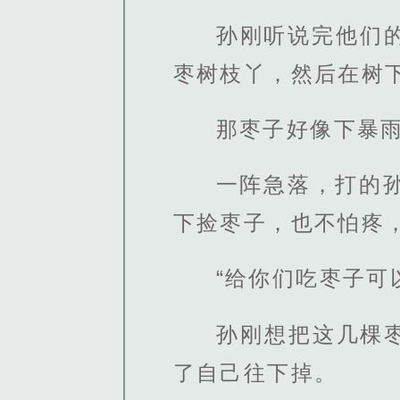
孙刚听说完他们
枣树枝丫，然后在树
那枣子好像下暴雨
一阵急落，打的
下捡枣子，也不怕疼
“给你们吃枣子可
孙刚想把这几棵
了自己往下掉。