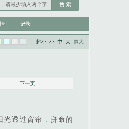
搜 索
情
记录
超小
小
中
大
超大
下一页
阳光透过窗帘，拼命的