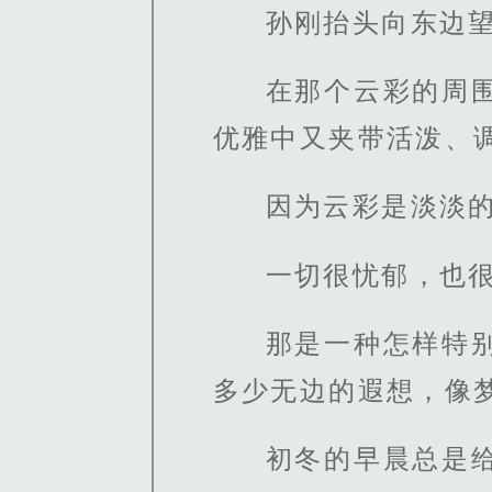
孙刚抬头向东边
在那个云彩的周
优雅中又夹带活泼、
因为云彩是淡淡
一切很忧郁，也
那是一种怎样特
多少无边的遐想，像
初冬的早晨总是