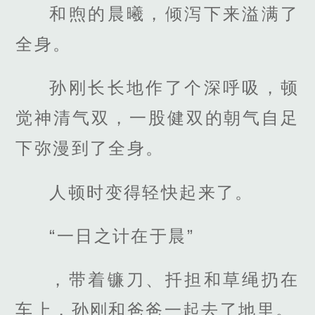
和煦的晨曦，倾泻下来溢满了
全身。
孙刚长长地作了个深呼吸，顿
觉神清气双，一股健双的朝气自足
下弥漫到了全身。
人顿时变得轻快起来了。
“一日之计在于晨”
，带着镰刀、扦担和草绳扔在
车上，孙刚和爸爸一起去了地里。