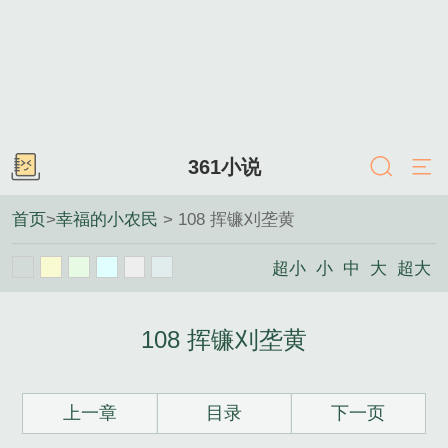
361小说
首页
>
幸福的小农民
> 108 挥镰刈垄黄
超小
小
中
大
超大
108 挥镰刈垄黄
上一章
目录
下一页