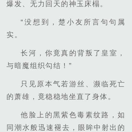
爆发、无力回天的神玉床榻。
“没想到，楚小友所言句句属
实。
长河，你竟真的背叛了皇室，
与暗魔组织勾结！”
只见原本气若游丝、濒临死亡
的萧雄，竟稳稳地坐直了身体。
他脸上的黑紫色毒素纹路，如
同潮水般迅速褪去，眼眸中射出的