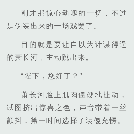
刚才那惊心动魄的一切，不过
是伪装出来的一场戏罢了。
目的就是要让自以为计谋得逞
的萧长河，主动跳出来。
“陛下，您好了？”
萧长河脸上肌肉僵硬地扯动，
试图挤出惊喜之色，声音带着一丝
颤抖，第一时间选择了装傻充愣。