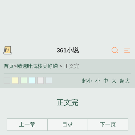
361小说
首页
>
精选叶满枝吴峥嵘
> 正文完
超小
小
中
大
超大
正文完
上一章
目录
下一页