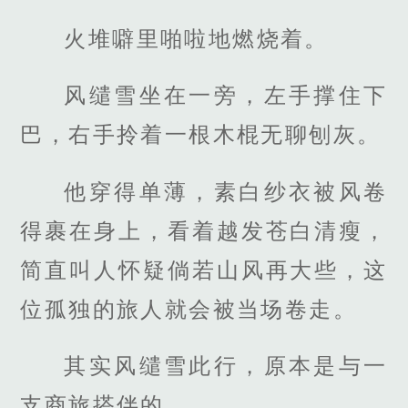
火堆噼里啪啦地燃烧着。
风缱雪坐在一旁，左手撑住下
巴，右手拎着一根木棍无聊刨灰。
他穿得单薄，素白纱衣被风卷
得裹在身上，看着越发苍白清瘦，
简直叫人怀疑倘若山风再大些，这
位孤独的旅人就会被当场卷走。
其实风缱雪此行，原本是与一
支商旅搭伴的。