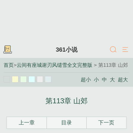
361小说
首页
>
云间有座城谢刃风缱雪全文完整版
> 第113章 山郊
超小
小
中
大
超大
第113章 山郊
上一章
目录
下一页