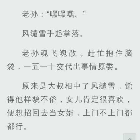
老孙：“嘿嘿嘿。”
风缱雪手起掌落。
老孙魂飞魄散，赶忙抱住脑
袋，一五一十交代出事情原委。
原来是大叔相中了风缱雪，觉
得他样貌不俗，女儿肯定很喜欢，
便想招回去当女婿，上门不上门都
都行。