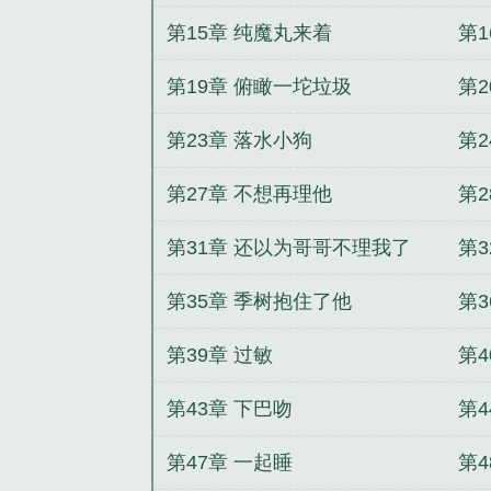
第15章 纯魔丸来着
第
第19章 俯瞰一坨垃圾
第2
第23章 落水小狗
第
第27章 不想再理他
第
第31章 还以为哥哥不理我了
第
第35章 季树抱住了他
第
第39章 过敏
第
第43章 下巴吻
第
第47章 一起睡
第4