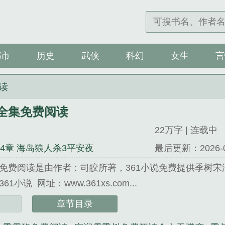
都市
历史
武侠
科幻
女生
言
读
全集免费阅读
22万字 | 连载中
24章 海岛狼人杀3平安夜
最后更新：2026-04-
免费阅读是由作者：司皎所著，361小说免费提供季树
小说 网址：www.361xs.com...
集免费阅读》是司皎精心创作的历史类小说。
章节目录