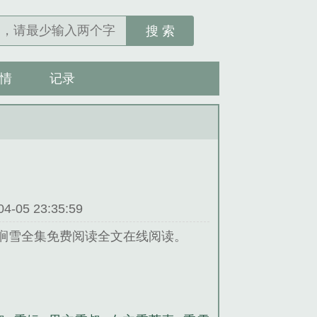
搜 索
情
记录
05 23:35:59
宋涧雪全集免费阅读全文在线阅读。