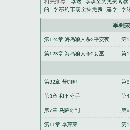
相关推荐：
季遇
季溪全文免费阅读
的
季寒钧宋窈全集免费
宼季
季
55zhsn
季垚
季妧宋璟的
季昀
季
新时间
季林宋芊
季峋
季树宋涧雪
季树宋
冦季
季司琛宋汀汀大结局
季林宋时
第124章 海岛狼人杀3平安夜
第1
第123章 海岛狼人杀2女巫
第1
第82章 苦咖啡
第8
第3章 和平分手
第
第7章 乌萨奇到
第
第11章 季芽芽
第