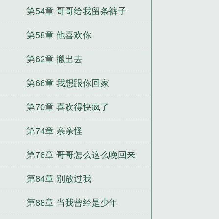
第54章 哥哥给我留条裤子
第58章 他喜欢你
第62章 搬出去
第66章 我想跟你回家
第70章 喜欢得快疯了
第74章 亲亲怪
第78章 哥哥怎么这么晚回来
第84章 别放过我
第88章 当我曾经是少年