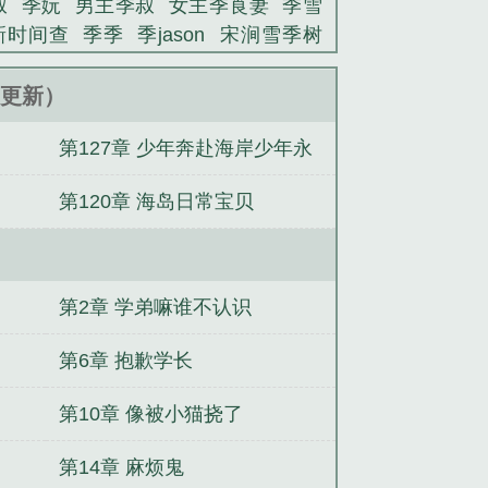
叔
季妧
男主季叔
女主季莨妻
季雪
新时间查
季季
季jason
宋涧雪季树
新消息
季树宋涧雪笔趣阁最新章节更
纪昀简介
季树雪缘全文免费阅读
主角
59更新）
第127章 少年奔赴海岸少年永
远少年全文完
第120章 海岛日常宝贝
第2章 学弟嘛谁不认识
第6章 抱歉学长
第10章 像被小猫挠了
第14章 麻烦鬼