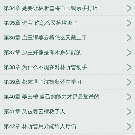
第34章 她要让林听雪将血玉镯亲手打碎
第35章 进宝 你怎么又捡垃圾了
第36章 血玉镯姜云檀怎么又戴上了
第37章 原主好像是有木系异能的
第38章 为什么不现在对林听雪动手
第39章 都末世了沈鹤归还在学习
第40章 姜云檀 自己的能力才是最靠谱的
第41章 又被姜云檀救了人
第42章 林听雪用异能给人疗伤