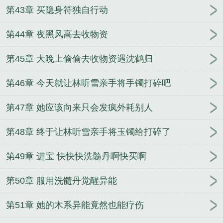
第43章 买隐身符独自行动
第44章 夜黑风高去收物资
第45章 大晚上偷偷去收物资遇沈鹤归
第46章 今天就让林听雪亲手将手镯打碎吧
第47章 她应该向来只会发疯外耗别人
第48章 终于让林听雪亲手将玉镯给打碎了
第49章 进宝 快快快洗髓丹啊快买啊
第50章 服用洗髓丹觉醒异能
第51章 她的木系异能竟然也能疗伤