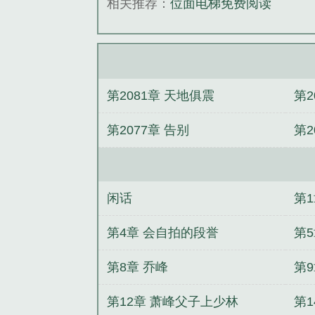
相关推荐：
位面电梯免费阅读
第2081章 天地俱震
第2
第2077章 告别
第
情
闲话
第
第4章 会自拍的段誉
第
第8章 乔峰
第
第12章 萧峰父子上少林
第