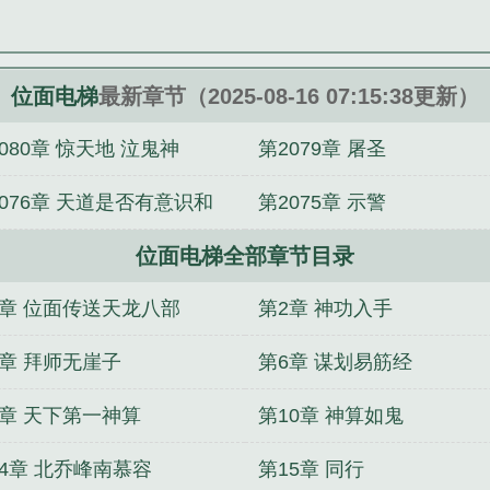
位面电梯
最新章节（2025-08-16 07:15:38更新）
080章 惊天地 泣鬼神
第2079章 屠圣
2076章 天道是否有意识和
第2075章 示警
感
位面电梯全部章节目录
1章 位面传送天龙八部
第2章 神功入手
5章 拜师无崖子
第6章 谋划易筋经
9章 天下第一神算
第10章 神算如鬼
14章 北乔峰南慕容
第15章 同行