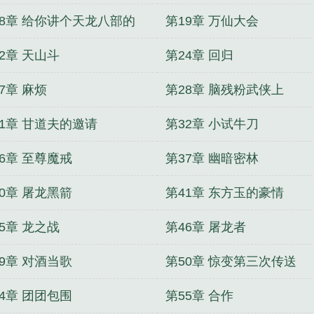
18章 给你讲个天龙八部的
第19章 万仙大会
2章 天山斗
第24章 回归
7章 麻烦
第28章 脑残粉武侠上
31章 甘道夫的邀请
第32章 小试牛刀
6章 至尊魔戒
第37章 幽暗密林
0章 屠龙黑箭
第41章 东方玉的豪情
5章 龙之战
第46章 屠龙者
9章 对酒当歌
第50章 惊变第三次传送
4章 团团包围
第55章 合作