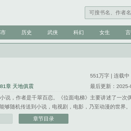
都市
历史
武侠
科幻
女生
言
551万字 | 连载中
081章 天地俱震
最后更新：2025-08-
小说，作者是千翠百恋。《位面电梯》主要讲述了一次
能够随机传送到小说，电视剧，电影，乃至动漫的世界。从
千翠百恋精心创作的武侠类小说。
章节目录