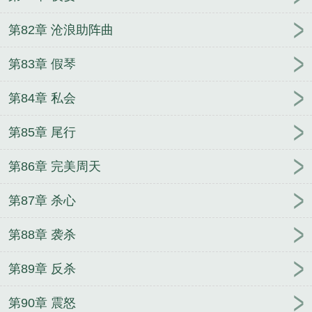
第82章 沧浪助阵曲
第83章 假琴
第84章 私会
第85章 尾行
第86章 完美周天
第87章 杀心
第88章 袭杀
第89章 反杀
第90章 震怒