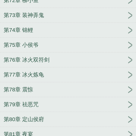
第72章 柳小鱼
第73章 装神弄鬼
第74章 锦鲤
第75章 小侯爷
第76章 冰火双符剑
第77章 冰火炼龟
第78章 震惊
第79章 祛恶咒
第80章 定山侯府
第81章 夜宴