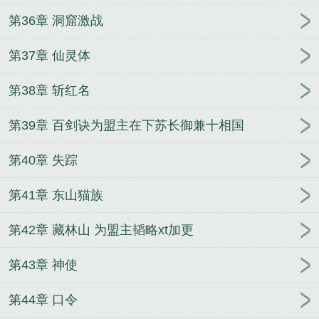
第36章 洞窟激战
第37章 仙灵体
第38章 斩红名
第39章 百剑诀为盟主在下苏长御兼十相国
第40章 失踪
第41章 东山猫族
第42章 藏林山 为盟主韬略xt加更
第43章 神使
第44章 口令