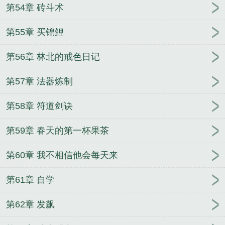
第54章 砖斗术
第55章 买锦鲤
第56章 林北的戒色日记
第57章 法器炼制
第58章 符道剑诀
第59章 春天的第一杯果茶
第60章 我不相信他会每天来
第61章 自学
第62章 发飙