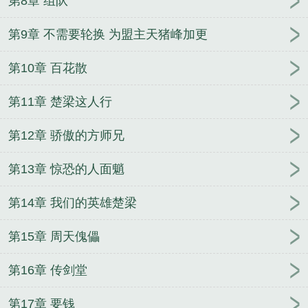
第8章 组队
第9章 不需要轮换 为盟主天猪峰加更
第10章 百花散
第11章 楚梁这人行
第12章 骄傲的方师兄
第13章 惊恐的人面魈
第14章 我们的英雄楚梁
第15章 周天傀儡
第16章 传剑堂
第17章 要钱