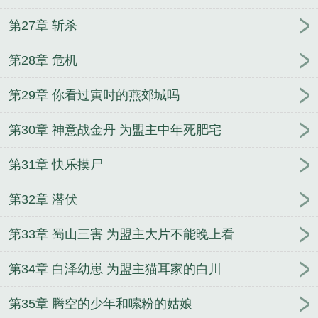
第27章 斩杀
第28章 危机
第29章 你看过寅时的燕郊城吗
第30章 神意战金丹 为盟主中年死肥宅
第31章 快乐摸尸
第32章 潜伏
第33章 蜀山三害 为盟主大片不能晚上看
第34章 白泽幼崽 为盟主猫耳家的白川
第35章 腾空的少年和嗦粉的姑娘