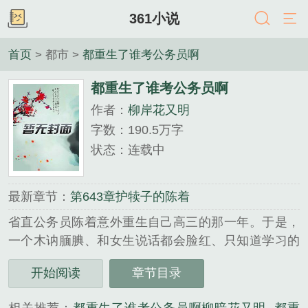
361小说
首页
> 都市 >
都重生了谁考公务员啊
都重生了谁考公务员啊
作者：
柳岸花又明
字数：190.5万字
状态：连载中
最新章节：
第643章护犊子的陈着
省直公务员陈着意外重生自己高三的那一年。于是，
一个木讷腼腆、和女生说话都会脸红、只知道学习的
高中生；突然变得通晓人情世故，说话做事总是恰到
开始阅读
章节目录
好…...
《都重生了谁考公务员啊》是柳岸花又明精心创作的