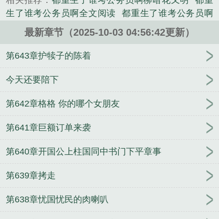
相关推荐：
都重生了谁考公务员啊柳暗花又明
都重
都市类小说。
生了谁考公务员啊全文阅读
都重生了谁考公务员啊
在线阅读
都重生了谁考公务员啊免费
都重生了谁考
最新章节（2025-10-03 04:56:42更新）
公务员啊无错版
都重生了谁考公务员啊免费观看
都
重生了谁考公务员啊TXT百度
都重生了谁考公务员啊
第643章护犊子的陈着
未删减版
都重生了谁考公务员啊完结了吗
都重生了
谁考公务员啊阅读
都重生了谁考公务员啊在线观看
今天还要陪下
都重生了谁考公务员啊txt
都重生了谁考公务员啊txt
第642章格格 你的哪个女朋友
百度
都重生了谁考公务员啊免费阅读
第641章巨额订单来袭
第640章开国公上柱国同中书门下平章事
第639章拷走
第638章忧国忧民的肉喇叭