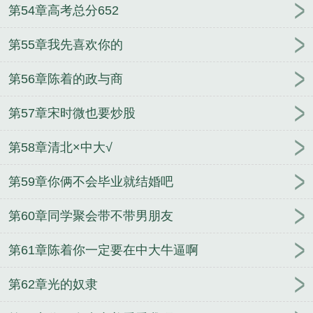
第54章高考总分652
第55章我先喜欢你的
第56章陈着的政与商
第57章宋时微也要炒股
第58章清北×中大√
第59章你俩不会毕业就结婚吧
第60章同学聚会带不带男朋友
第61章陈着你一定要在中大牛逼啊
第62章光的奴隶