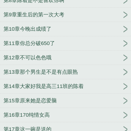
第8章陈着是不是喜欢你啊
第9章重生后的第一次大考
第10章今晚出成绩了
第11章你总分破650了
第12章不可以色色哦
第13章那个男生是不是有点眼熟
第14章大家好我是高三11班的陈着
第15章原来她是恋爱脑
第16章170纯情女高
第17章这一碗是送的