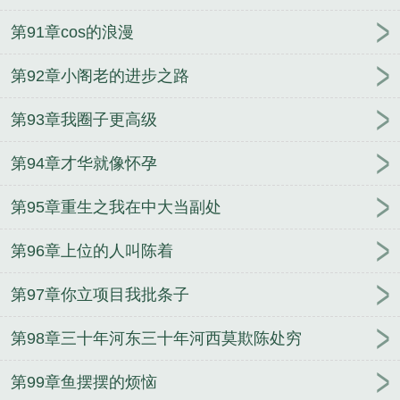
第91章cos的浪漫
第92章小阁老的进步之路
第93章我圈子更高级
第94章才华就像怀孕
第95章重生之我在中大当副处
第96章上位的人叫陈着
第97章你立项目我批条子
第98章三十年河东三十年河西莫欺陈处穷
第99章鱼摆摆的烦恼