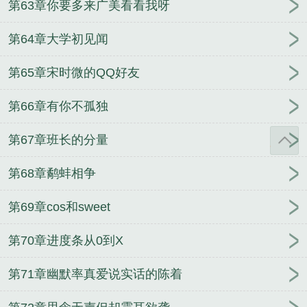
第63章你要多来广美看看我呀
第64章大学初见闻
第65章宋时微的QQ好友
第66章有你不孤独
第67章班长的分量
第68章鹬蚌相争
第69章cos和sweet
第70章进度条从0到X
第71章幽默率真爱说实话的陈着