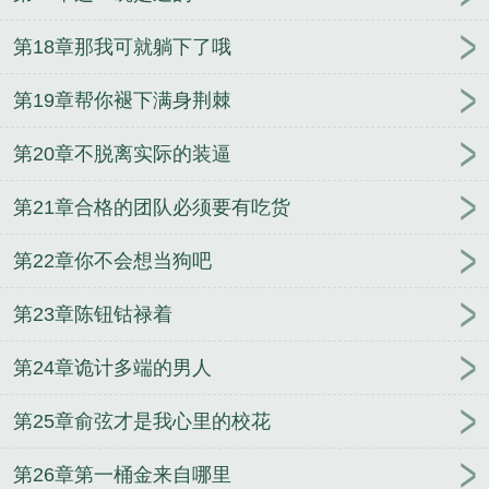
第18章那我可就躺下了哦
第19章帮你褪下满身荆棘
第20章不脱离实际的装逼
第21章合格的团队必须要有吃货
第22章你不会想当狗吧
第23章陈钮钴禄着
第24章诡计多端的男人
第25章俞弦才是我心里的校花
第26章第一桶金来自哪里