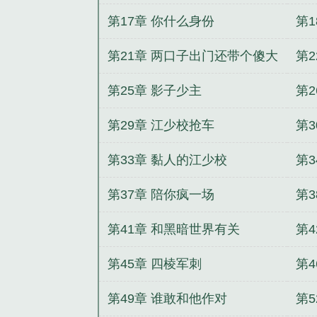
第17章 你什么身份
第
第21章 两口子出门还带个傻大
第
儿
第25章 影子少主
第
第29章 江少校抢车
第3
第33章 黏人的江少校
第
第37章 陪你疯一场
第
第41章 和黑暗世界有关
第
第45章 四棱军刺
第
第49章 谁敢和他作对
第