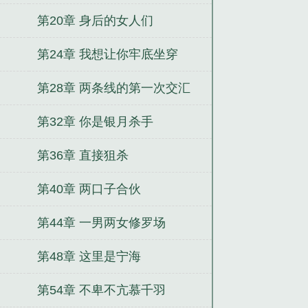
第20章 身后的女人们
第24章 我想让你牢底坐穿
第28章 两条线的第一次交汇
第32章 你是银月杀手
第36章 直接狙杀
第40章 两口子合伙
第44章 一男两女修罗场
第48章 这里是宁海
第54章 不卑不亢慕千羽