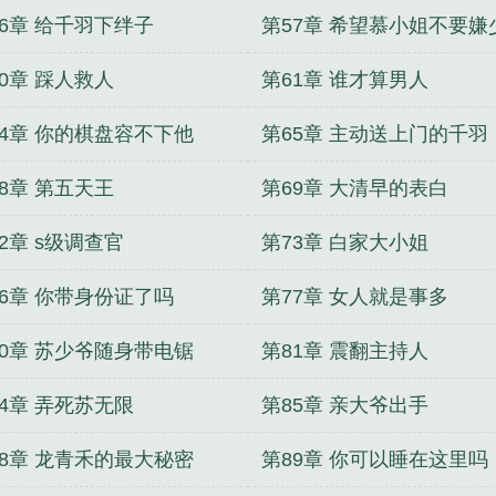
56章 给千羽下绊子
第57章 希望慕小姐不要嫌
0章 踩人救人
第61章 谁才算男人
64章 你的棋盘容不下他
第65章 主动送上门的千羽
8章 第五天王
第69章 大清早的表白
2章 s级调查官
第73章 白家大小姐
76章 你带身份证了吗
第77章 女人就是事多
80章 苏少爷随身带电锯
第81章 震翻主持人
84章 弄死苏无限
第85章 亲大爷出手
88章 龙青禾的最大秘密
第89章 你可以睡在这里吗