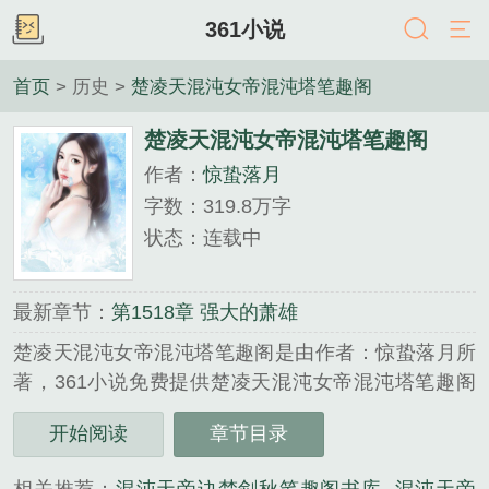
361小说
首页
> 历史 >
楚凌天混沌女帝混沌塔笔趣阁
楚凌天混沌女帝混沌塔笔趣阁
作者：
惊蛰落月
字数：319.8万字
状态：连载中
最新章节：
第1518章 强大的萧雄
楚凌天混沌女帝混沌塔笔趣阁是由作者：惊蛰落月所
著，361小说免费提供楚凌天混沌女帝混沌塔笔趣阁
全文在线阅读。
开始阅读
章节目录
三秒记住本站：361小说 网址：www.361xs.com...
《楚凌天混沌女帝混沌塔笔趣阁》是惊蛰落月精心创