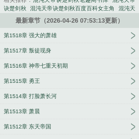
相关推荐：
混沌天帝诀楚剑秋笔趣阁书库
混沌天帝
作的历史类小说。
诀楚剑秋
混沌天帝诀楚剑秋百度百科女主角
混沌天
地诀楚剑秋免费阅读
混沌天帝诀楚剑秋百科
混沌天
最新章节（2026-04-26 07:53:13更新）
帝诀楚剑秋笔趣阁免费阅读
混沌天帝诀免费阅读楚
剑秋全文
混沌楚天绝
混沌天帝诀楚剑秋免费阅读
第1518章 强大的萧雄
混沌天帝楚剑秋
混沌天帝诀楚剑秋完整版
混沌天帝
诀楚剑秋随风漫步
第1517章 叛徒现身
第1516章 神帝七重天初期
第1515章 勇王
第1514章 打脸萧长河
第1513章 萧晨
第1512章 东天帝国