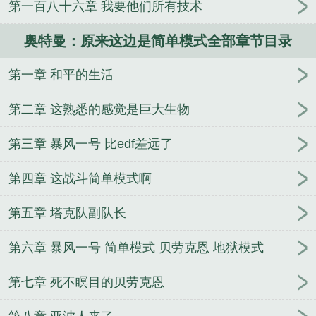
第一百八十六章 我要他们所有技术
原来这边是简单模式 笔趣阁
最最最最简单的奥特
曼
奥特曼最简单
最简单最简单最简单的奥特曼
奥
奥特曼：原来这边是简单模式全部章节目录
特曼原来这边是简单模式无防盗
奥特曼超级简单
最
最最简单的奥特曼
奥特曼原来这边是简单模式
奥特
第一章 和平的生活
曼原来这边是简单模式全文
播放简单的奥特曼
最简
单的奥特曼
奥特曼原来这边是简单模式百度
奥特曼
第二章 这熟悉的感觉是巨大生物
原来这边是简单模式最新章节
第三章 暴风一号 比edf差远了
第四章 这战斗简单模式啊
第五章 塔克队副队长
第六章 暴风一号 简单模式 贝劳克恩 地狱模式
第七章 死不瞑目的贝劳克恩