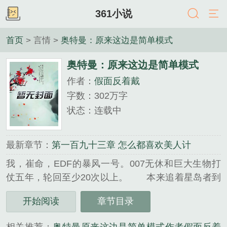
361小说
首页
> 言情 >
奥特曼：原来这边是简单模式
奥特曼：原来这边是简单模式
作者：
假面反着戴
字数：302万字
状态：连载中
最新章节：
第一百九十三章 怎么都喜欢美人计
我，崔命，EDF的暴风一号。007无休和巨大生物打
仗五年，轮回至少20次以上。 本来追着星岛者到
了一个全是方块的世界，结果现在又穿越了。等
开始阅读
章节目录
等！ 这边的地球防卫军为什么这么弱？！这是地
狱模式吗！哎？我方居…...