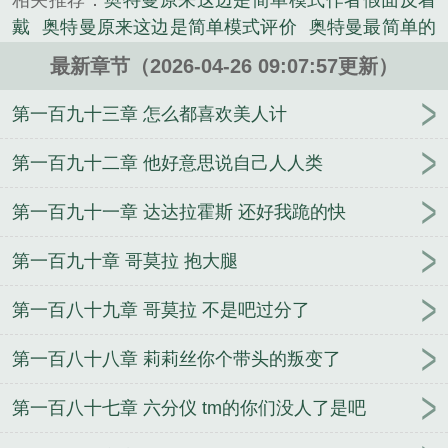
相关推荐：
奥特曼原来这边是简单模式作者假面反着
《奥特曼：原来这边是简单模式》是假面反着戴精心
戴
奥特曼原来这边是简单模式评价
奥特曼最简单的
创作的言情类小说。
奥特曼
奥特曼原来这边是简单模式免费阅读
超级超
最新章节（2026-04-26 09:07:57更新）
级简单的奥特曼
奥特曼原来这边是简单模式篱笆文
学网
简单版奥特曼
奥特曼原来这边是简单模式波尔
第一百九十三章 怎么都喜欢美人计
凯拉
奥特曼原来这边是简单模式TXT
简单的奥特
曼
我要看简单的奥特曼
奥特曼原来这边是简单模式
第一百九十二章 他好意思说自己人人类
假面反着戴
奥特曼原来这边是简单模式+笔趣阁
奥
第一百九十一章 达达拉霍斯 还好我跪的快
特曼原来这边是简单模式最新章节更新内容
最最简
单的奥特曼
奥特曼中最简单的奥特曼
奥特曼简便方
第一百九十章 哥莫拉 抱大腿
法
奥特曼简易版
简单版的奥特曼
奥特曼原来这边
是简单模式假面反着戴
奥特曼原来这边是简单模式
第一百八十九章 哥莫拉 不是吧过分了
安布利欧
简单的奥特曼是什么
简单的简单的奥特
曼
奥特曼原来这边是简单模式笔趣阁
播放最简单的
第一百八十八章 莉莉丝你个带头的叛变了
奥特曼
比较简单的奥特曼
简易版奥特曼
非常简单
的奥特曼
播放简单奥特曼
简单奥特曼游戏
奥特曼
第一百八十七章 六分仪 tm的你们没人了是吧
简单的奥特曼
奥特曼原来这边是简单模式兔
奥特曼