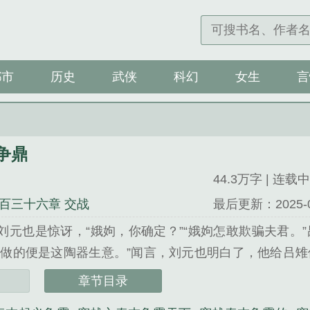
都市
历史
武侠
科幻
女生
言
争鼎
0
44.3万字 | 连载中
百三十六章 交战
最后更新：2025-08-
”刘元也是惊讶，“娥姁，你确定？”“娥姁怎敢欺骗夫君。
做的便是这陶器生意。”闻言，刘元也明白了，他给吕雉
将手中的陶土放在一块麻布上，这才接过碗，她小抿了一
章节目录
土量甚多，倒适合在亭内建立陶窑。”刘元颔首点头，若