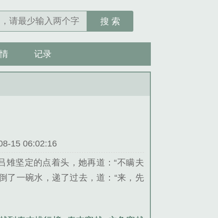
搜 索
情
记录
15 06:02:16
”吕雉坚定的点着头，她再道：“不瞒夫
倒了一碗水，递了过去，道：“来，先
口，莞尔一笑，再道：“夫君，这陶土
是真能建立陶窑，可以说是一条生财之