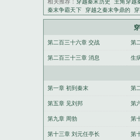
相关推荐：
穿越秦末历史
主角穿越
道。现...
秦末争霸天下
穿越之秦末争鼎的
穿
《穿越之秦末争
全
穿越到秦朝末年的争霸
穿越到秦
穿越到秦末的排行榜
穿越秦末抢女
穿
主角穿越秦末争霸的
穿越秦末争鼎
第二百三十六章 交战
第
到秦末的经典
穿越秦末的排行榜
第二百三十三章 消息
生
第一章 初到秦末
第
第五章 见刘邦
第
第九章 周勃
第
票
第十三章 刘元任亭长
第