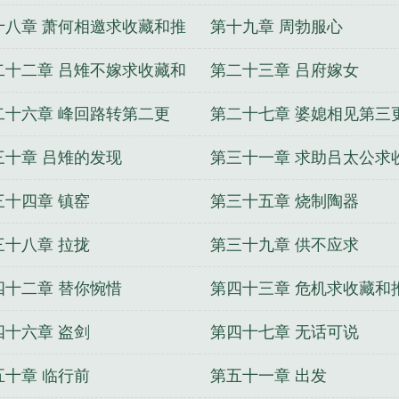
票
十八章 萧何相邀求收藏和推
第十九章 周勃服心
票
二十二章 吕雉不嫁求收藏和
第二十三章 吕府嫁女
荐票
二十六章 峰回路转第二更
第二十七章 婆媳相见第三
三十章 吕雉的发现
第三十一章 求助吕太公求
和推荐票
三十四章 镇窑
第三十五章 烧制陶器
三十八章 拉拢
第三十九章 供不应求
四十二章 替你惋惜
第四十三章 危机求收藏和
票
四十六章 盗剑
第四十七章 无话可说
五十章 临行前
第五十一章 出发