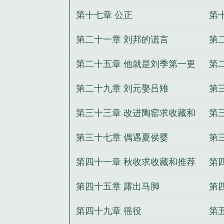
荐
第十七章 公正
第
荐
第二十一章 刘邦的谎言
第
推
第二十五章 他就是刘季第一更
第
第二十九章 刘元娶吕雉
第
第三十三章 改进陶窑求收藏和
第
推荐票
第三十七章 偶遇夏侯婴
第
第四十一章 秋收求收藏和推荐
第
票
第四十五章 露出马脚
第
第四十九章 徭役
第