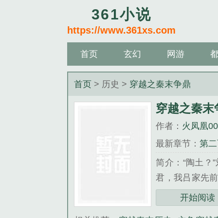
361小说
https://www.361xs.com
首页
玄幻
网游
首页
> 历史 >
穿越之秦末争鼎
穿越之秦末
作者：
火凤凰0
最新章节：
第二
简介：“陶土？
君，我吕家先前
喝口水。”吕雉
开始阅读
可是大事，若是