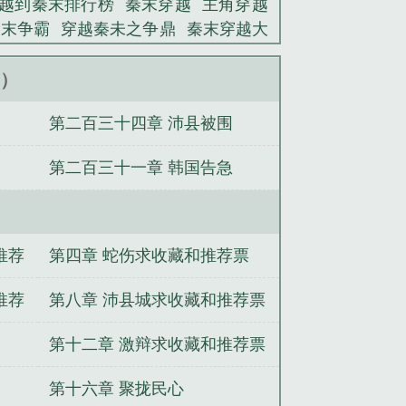
越到秦末排行榜
秦末穿越
主角穿越
秦末争霸
穿越秦未之争鼎
秦末穿越大
主角穿越到秦末
穿越之秦末争鼎txt
完本
重生之秦末争鼎
穿越到秦末的
新）
火凤凰00
穿越之秦末争鼎 刘元
穿越
第二百三十四章 沛县被围
第二百三十一章 韩国告急
推荐
第四章 蛇伤求收藏和推荐票
推荐
第八章 沛县城求收藏和推荐票
第十二章 激辩求收藏和推荐票
第十六章 聚拢民心