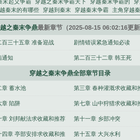
秦末起义争霸
穿越之秦末争霸天下
穿越秦末争霸的
穿
越秦末的有哪些
穿越到秦末
穿越秦末争霸
主角穿越
鼎》是火凤凰00精心创作的历史类小说。
末争霸的
穿越之秦末争霸
穿越之秦末争鼎怎么不写了
人
穿越秦末推荐
穿越秦末争霸的排行榜
穿越到秦末的
越之秦末争鼎
最新章节（2025-08-15 06:02:16更
的
穿越之秦末崛起
穿越秦末力挽狂澜
穿越之秦末争鼎 
二百三十五章 准备迎战
剧情错误紧急通知必读
病通知
第二百三十二章 韩王死
穿越之秦末争鼎全部章节目录
二章 蓄水池
第三章 春种灌溉求收藏和
票
六章 陷阱
第七章 山中狩猎求收藏和
票
十章 刘邦献法求收藏和推荐
第十一章 乡部冲突
十四章 亭部安排求收藏和推
第十五章 大兴水利