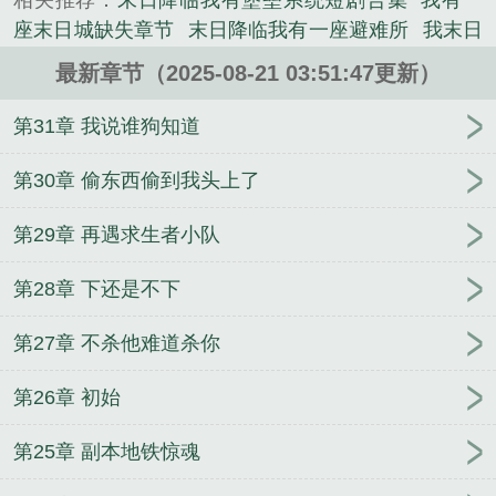
相关推荐：
末日降临我有堡垒系统短剧合集
我有一
《末日降临：我有一座积木安全屋》是泛橙星精心创
座末日城缺失章节
末日降临我有一座避难所
我末日
作的武侠类小说。
有座城
我有一座末日城123读
我有一座末日城988
最新章节（2025-08-21 03:51:47更新）
章
末日之我有一座城堡
我有一座末日城1239
末世
降临我有一艘末日方舟视频
我有一座末日成
末世降
第31章 我说谁狗知道
临我有一座核电站
末日之我有一座庄园
我有一座末
日城1239章
末日我有一座堡垒
我有一座末日城
第30章 偷东西偷到我头上了
988
末日降临之我有一个避难所
我有一座末日之
第29章 再遇求生者小队
城
我有一个末日基地车
末世降临我有一座安全屋男
主是谁
我有一座末日庄园
末日之我有一个基地车
第28章 下还是不下
我我有一座末日城
我有一座末日城吧
末世之我有一
座末日城
我有一座末曰城
末日灾变我有一座避难
第27章 不杀他难道杀你
所
我有一座末日避难所
“我有一座末日城”
我有一
座末世基地车
末日降临我有一座积木安全屋txt
我有
第26章 初始
一座末日城市
我有一个末日安全屋免广告
我有一座
末日城介绍
末日降临我有一座物资收纳所
我有一座
第25章 副本地铁惊魂
末日之城全文阅读
末日降临之我有一个避难所漫画