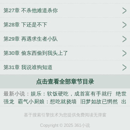
第27章 不杀他难道杀你
第28章 下还是不下
第29章 再遇求生者小队
第30章 偷东西偷到我头上了
第31章 我说谁狗知道
点击查看全部章节目录
最新小说：
娱乐：软饭硬吃，成首富有手就行
绝世
强龙
霸气小厨娘：想吃就挠墙
旧梦如故已惘然
出
狱即无敌，前妻跪求我原谅
替嫁后我成了万人迷
都
基于搜索引擎技术为您提供免费阅读无弹窗
市追美系统
阮梨夜临
应姝茵萧景渊
我去北缅那些
年
落花不折枝，你我不相见
天才萌宝糊涂妈咪
重
Copyright © 2025 361小说