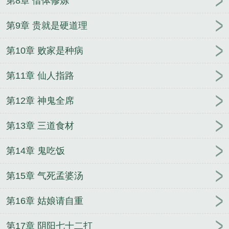
第8章 借体修炼
第9章 贵就是硬道理
第10章 败家是种病
第11章 仙人指路
第12章 神鬼全席
第13章 三道食材
第14章 鬼吃饭
第15章 气死孟婆汤
第16章 姑娘请自重
第17章 阴阳七十二打