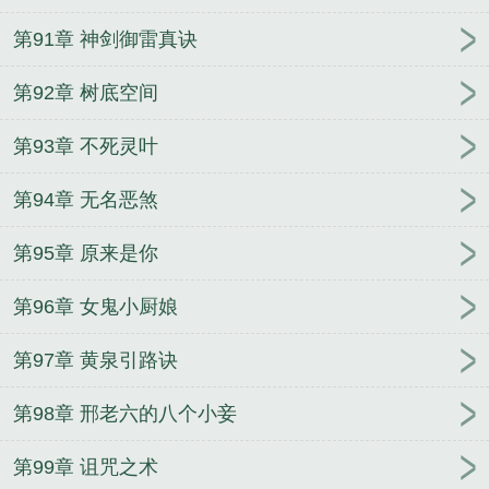
第91章 神剑御雷真诀
第92章 树底空间
第93章 不死灵叶
第94章 无名恶煞
第95章 原来是你
第96章 女鬼小厨娘
第97章 黄泉引路诀
第98章 邢老六的八个小妾
第99章 诅咒之术