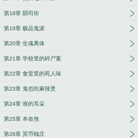
第18章 阴司街
第19章 极品鬼涎
第20章 生魂离体
第21章 学校里的碎尸案
第22章 食堂里的死人味
第23章 鬼也吃麻辣烫
第24章 谁的耳朵
第25章 本命煞
第26章 冥币钱庄