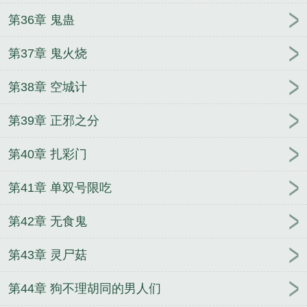
第36章 鬼蛊
第37章 鬼火烧
第38章 空城计
第39章 正邪之分
第40章 扎彩门
第41章 单双号限吃
第42章 无食鬼
第43章 灵尸菇
第44章 狗不理胡同的男人们