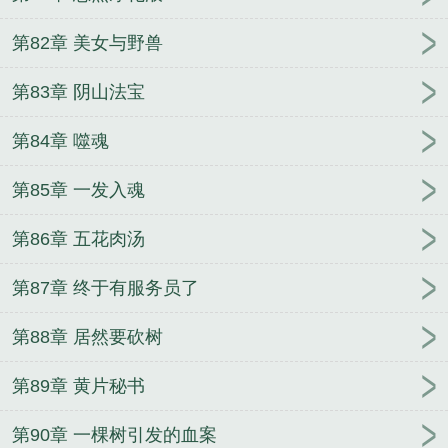
第82章 美女与野兽
第83章 阴山法宝
第84章 噬魂
第85章 一发入魂
第86章 五花肉汤
第87章 终于有服务员了
第88章 居然要砍树
第89章 黄片秘书
第90章 一棵树引发的血案