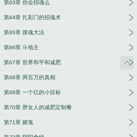
第63章 你会招魂么
第64章 扎彩门的招魂术
第65章 搜魂大法
第66章 斗地主
第67章 世界和平和减肥
第68章 两百万的真相
第69章 一个亿的小目标
第70章 胖女人的减肥定制餐
第71章 媚鬼