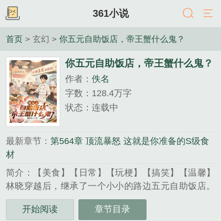
361小说
首页
> 玄幻 >
你五元自助饭店，帝王蟹什么鬼？
你五元自助饭店，帝王蟹什么鬼？
作者：
佚名
字数：128.4万字
状态：连载中
最新章节：
第564章 顶流暴怒 这就是你准备的S级食
材
简介：【美食】【日常】【玩梗】【搞笑】【温馨】
林晓穿越后，继承了一个小小的路边五元自助饭店。
开局就面临交不起下月租金的窘迫境况。但幸好，
开始阅读
章节目录
【最强饭店系统】隨之而来！只要收割顾客情绪值，