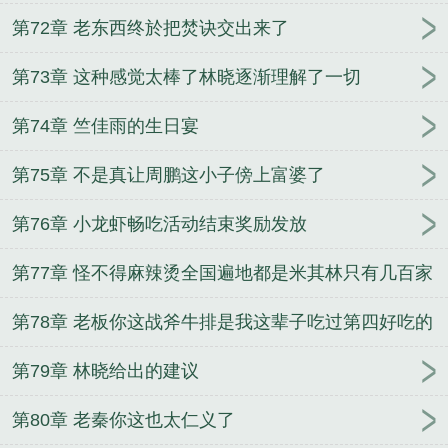
第72章 老东西终於把焚诀交出来了
第73章 这种感觉太棒了林晓逐渐理解了一切
第74章 竺佳雨的生日宴
第75章 不是真让周鹏这小子傍上富婆了
第76章 小龙虾畅吃活动结束奖励发放
第77章 怪不得麻辣烫全国遍地都是米其林只有几百家
呢
第78章 老板你这战斧牛排是我这辈子吃过第四好吃的
牛排
第79章 林晓给出的建议
第80章 老秦你这也太仁义了