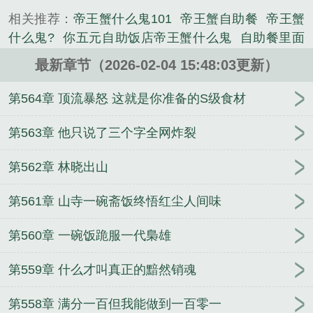
便能解锁各种新菜系，扩大饭店规模。从此，自助快
相关推荐：
帝王蟹什么鬼101
帝王蟹自助餐
帝王蟹
餐界的一股泥石流就这样诞生了。从【尖椒豆腐】到
什么鬼?
你五元自助饭店帝王蟹什么鬼
自助餐里面
【香煎牛排】从【乾锅花菜】到【油燜帝王蟹】从
的帝王蟹腿在哪里买的
北京帝王蟹自助餐
自助餐里
【鱼香肉丝】到【阿尔马斯鱼子酱】菜谱不断进阶！
最新章节（2026-02-04 15:48:03更新）
的帝王蟹脚为什么这么便宜
你五元自助饭店
有帝王
进阶！再进阶！全都只...
蟹的海鲜自助多少钱一位
帝王蟹什么鬼txt
自助餐的
第564章 顶流暴怒 这就是你准备的S级食材
《你五元自助饭店，帝王蟹什么鬼？》是佚名精心创
帝王蟹腿
帝王蟹什么鬼? 免费
自助的帝王蟹
帝王
作的玄幻类小说。
蟹什么鬼完
你五元自助饭店帝王蟹什么鬼动漫
帝王
第563章 他只说了三个字全网炸裂
蟹什么鬼3Qdu
自助餐帝王蟹
北京自助帝王蟹不限
第562章 林晓出山
量
帝王蟹什么鬼?txt
有帝王蟹的海鲜自助餐
帝王
蟹什么鬼3Q
自助餐帝王蟹价格
有帝王蟹的自助餐
第561章 山寺一碗斋饭终悟红尘人间味
厅
自助餐帝王蟹不限量
海鲜自助帝王蟹随便吃
帝
王蟹不限量自助餐
第560章 一碗饭跪服一代梟雄
第559章 什么才叫真正的黯然销魂
第558章 满分一百但我能做到一百零一