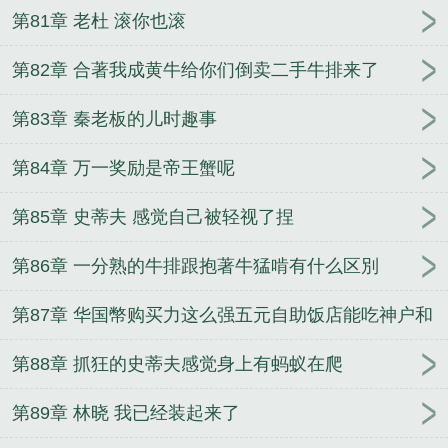
第81章 老杜 滚你也滚
第82章 合著我成黄牛给你们倒卖二手牛排来了
第83章 秦老板的儿时趣事
第84章 万一奖励是帝王蟹呢
第85章 史蒂夫 感觉自己被轻视了捏
第86章 一分熟的牛排跟抱著牛猛啃有什么区別
第87章 华国幣购买力这么强五元自助饭店能吃神户和
牛牛排
第88章 抓狂的史蒂夫感觉身上有蚂蚁在爬
第89章 林晓 我已经装起来了