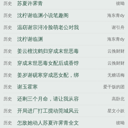
苏夏许霁青
历史
彼呦
沈柠谢临渊小说笔趣阁
历史
海东青dy
温窈谢宗浔冷脸萌老公对我
历史
谢引舟
强制爱夜夜失控百度云
沈柠谢临渊
历史
海东青dy
姜云檀沈鹤归穿成末世恶毒
历史
云挽财财
女配后成香饽饽了百度云
穿成末世恶毒女配后成香饽
历史
云挽财财
饽了姜云檀沈鹤归全文完整
姜岁谢砚寒穿成恶女配，绑
历史
无糖话梅
版
定阴湿反派黑化前百度云
谢玉霍寒
历史
爱干饭的团
还剩三个月命，请让我从容
历史
高卧北
赴死庄子昂苏雨蝶全文完整
开局进厂打工搅动莞城风云
历史
星文小妖
版
沈苏苏陈小龙全文完整版
怎敌她动人苏夏许霁青全文
历史
彼呦