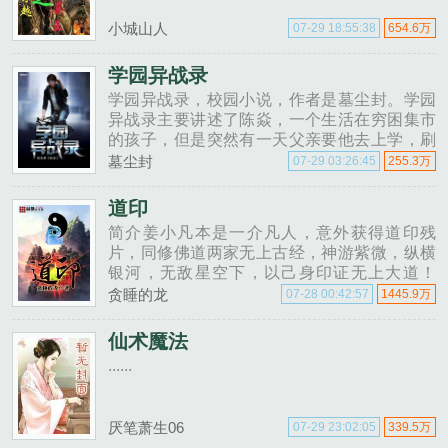
小城山人
07-29 18:55:38
654.6万
学园异战录
学园异战录，校园小说，作者是墓尘封。学园
异战录主要讲述了陈焱，一个生活在穷困集市
的孩子，但是突然有一天父亲要他去上学，刷
新了陈焱对整个世界的价值观。这是一本可能
墓尘封
07-29 03:26:45
255.3万
跟你们想象中的不一样的书，请做好心理准
备。…......
道印
简介姜小凡本是一介凡人，意外获得道印残
片，同修佛道两家无上古经，神游紫微，纵横
银河，无敌星空下，以己身印证无上大道！
VIP订阅群，万龙巢392547615，欢迎亲们加
贪睡的龙
07-28 00:42:57
1445.9万
入！......
仙术魔法
......
厌笔萧生06
07-29 23:02:05
339.5万