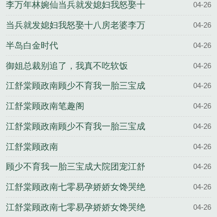
李万年林婉仙当兵就发媳妇我怒娶十
04-26
八房老婆全文
当兵就发媳妇我怒娶十八房老婆李万
04-26
年林婉仙结局
半岛白金时代
04-26
御姐总裁别追了，我真不吃软饭
04-26
江舒棠顾政南顾少不育我一胎三宝成
04-26
大院团宠完整版
江舒棠顾政南笔趣阁
04-26
江舒棠顾政南顾少不育我一胎三宝成
04-26
大院团宠全文
江舒棠顾政南
04-26
顾少不育我一胎三宝成大院团宠江舒
04-26
棠顾政南结局
江舒棠顾政南七零易孕娇娇女馋哭绝
04-26
嗣京少完整版
江舒棠顾政南七零易孕娇娇女馋哭绝
04-26