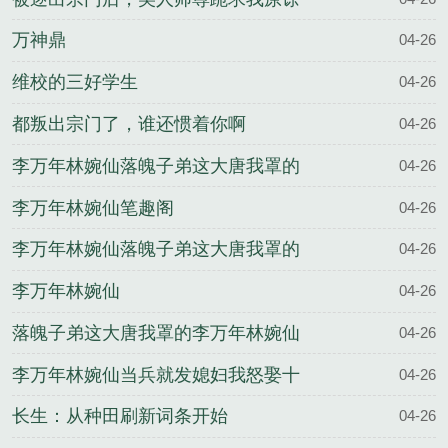
万神鼎
04-26
维校的三好学生
04-26
都叛出宗门了，谁还惯着你啊
04-26
李万年林婉仙落魄子弟这大唐我罩的
04-26
完整版
李万年林婉仙笔趣阁
04-26
李万年林婉仙落魄子弟这大唐我罩的
04-26
全文
李万年林婉仙
04-26
落魄子弟这大唐我罩的李万年林婉仙
04-26
结局
李万年林婉仙当兵就发媳妇我怒娶十
04-26
八房老婆完整版
长生：从种田刷新词条开始
04-26