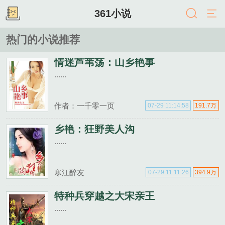
361小说
热门的小说推荐
情迷芦苇荡：山乡艳事
......
作者：一千零一页
07-29 11:14:58
191.7万
乡艳：狂野美人沟
......
寒江醉友
07-29 11:11:26
394.9万
特种兵穿越之大宋亲王
......