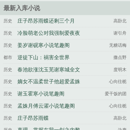
最新入库小说
庄子昂苏雨蝶还剩三个月
历史
高卧北
命，请让我从容赴死百度云
冷脸萌老公对我强制爱夜夜
历史
谢引舟
失控温窈谢宗浔全文完整版
姜岁谢砚寒小说笔趣阁
历史
无糖话梅
逆徒下山：祸害全世界
都市
撒点野
春池欲涨沈玉芜谢寒城全文
历史
度明木
完整版
嫡女不温柔世子他超爱孟姝
历史
心向往栀
月傅云濯全文完整版
谢玉霍寒小说笔趣阁
历史
爱干饭的团
孟姝月傅云濯小说笔趣阁
历史
心向往栀
庄子昂苏雨蝶
历史
高卧北
历史
边鹿