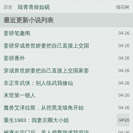
完整版
陆青青姬如砚
历史
烟花树
最近更新小说列表
姜骄笔趣阁
04-26
姜骄穿成兽世娇妻把自己直接上交国
04-26
家全文
姜骄番外
04-26
穿成兽世娇妻把自己直接上交国家姜
04-26
骄最新章节更新内容
非正常武侠：别人练武我修仙
04-26
末世第一狠人
04-26
魔兽艾泽拉斯，从挖黑龙墙角开始
04-26
重生1983：我妻京圈大小姐
04-26
被逐出宗门后，美人师尊跪求我原谅
04-26