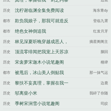
真理，掌握在我一剑之内黎
扶不妄全文完整版
沈柠谢临渊全集免费阅读
历史
海东青dy
欺负我娘子，那我可就造反
都市
登临九霄
了
绝色女神倒追我
都市
红发月牙
林见深夏听晚穿越成恶人，
历史
摘星阁阁主
我成了妹妹的救世主百度云
顶流零绯闻把我宠上天苏凉
历史
胭回
楚南佑全文完整版
宋衾萝宋迦木小说笔趣阁
历史
橦肆
被甩后，冰山美人倒贴我
都市
那一抹气运
黎扶不妄真理，掌握在我一
历史
边鹿
剑之内百度云
邬离柴小米
历史
我碎了你随
季树宋涧雪小说笔趣阁
历史
司皎