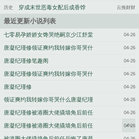
穿成末世恶毒女配后成香饽
历史
云挽财财
饽了姜云檀沈鹤归全文完整
最近更新小说列表
版
七零易孕娇娇女馋哭绝嗣京少江舒棠
04-26
顾政南结局
唐凝纪瑾修领证爽约我转嫁你哥哭什
04-26
么完整版
唐凝纪瑾修笔趣阁
04-26
唐凝纪瑾修领证爽约我转嫁你哥哭什
04-26
么全文
唐凝纪瑾修
04-26
领证爽约我转嫁你哥哭什么唐凝纪瑾
04-26
修结局
唐凝纪瑾修被港圈大佬撬墙角后前任
04-26
后悔了完整版
唐凝纪瑾修被港圈大佬撬墙角后前任
04-26
后悔了全文
被港圈大佬撬墙角后前任后悔了唐凝
04-26