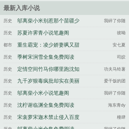
最新入库小说
邬离柴小米别惹那个苗疆少
历史
我碎了你随
年，他病娇又变态百度云
苏夏许霁青小说笔趣阁
历史
彼呦
重生霸宠：凌少娇妻飒又甜
都市
安七夏
季树宋涧雪全集免费阅读
历史
司皎
定情空间竹马你哪里跑沈知
历史
功夫马铃薯
棠伍远征全文完整版
九千岁狠毒疯批却实在美丽
历史
爱干饭的团
谢玉霍寒全文完整版
邬离柴小米小说笔趣阁
历史
我碎了你随
沈柠谢临渊全集免费阅读
历史
海东青dy
宋衾萝宋迦木禁止侵入百度
历史
橦肆
云
历史
我碎了你随