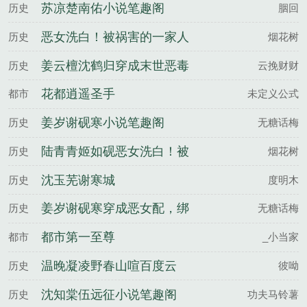
苏凉楚南佑小说笔趣阁
历史
胭回
恶女洗白！被祸害的一家人
历史
烟花树
有救了陆青青姬如砚全文完
姜云檀沈鹤归穿成末世恶毒
历史
云挽财财
整版
女配后成香饽饽了百度云
花都逍遥圣手
都市
未定义公式
姜岁谢砚寒小说笔趣阁
历史
无糖话梅
陆青青姬如砚恶女洗白！被
历史
烟花树
祸害的一家人有救了百度云
沈玉芜谢寒城
历史
度明木
姜岁谢砚寒穿成恶女配，绑
历史
无糖话梅
定阴湿反派黑化前百度云
都市第一至尊
都市
_小当家
温晚凝凌野春山喧百度云
历史
彼呦
沈知棠伍远征小说笔趣阁
历史
功夫马铃薯