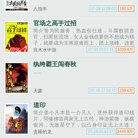
八指半
07-29 11:09:00
192.1万
官场之高手过招
简介誓为民服务，热血创仕途，斗腐败抓贪
官，扫黑惩流氓，女人金钱也要防不想成为棋
子，就要成为主将迎难而上，踏上顶峰。连更
天数的右侧有个加入书架，大家请顺手点一
良木水中游
07-30 15:57:31
1030.4万
下，那个就是收藏。......
纨绔霸王闯舂秋
......
天豪
07-29 17:23:21
239.6万
道印
简介姜小凡本是一介凡人，意外获得道印残
片，同修佛道两家无上古经，神游紫微，纵横
银河，无敌星空下，以己身印证无上大道！
VIP订阅群，万龙巢392547615，欢迎亲们加
贪睡的龙
07-28 00:42:57
1445.9万
入！......