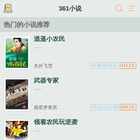
361小说
热门的小说推荐
逍遥小农民
......
关外飞雪
07-28 02:26:07
415.1万
武器专家
......
观星梦青冥
07-29 11:51:09
609.2万
领着农民玩逆袭
......