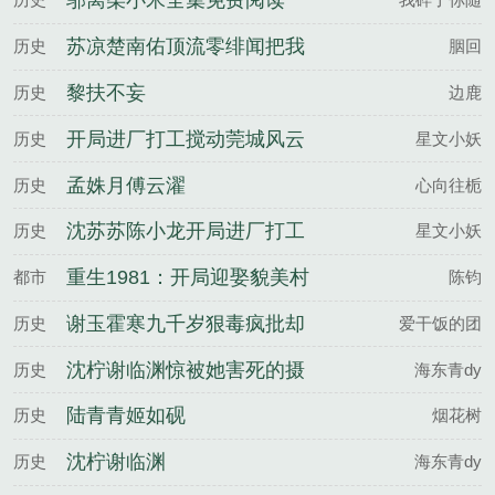
邬离柴小米全集免费阅读
苏凉楚南佑顶流零绯闻把我
历史
胭回
宠上天百度云
黎扶不妄
历史
边鹿
开局进厂打工搅动莞城风云
历史
星文小妖
沈苏苏陈小龙全文完整版
孟姝月傅云濯
历史
心向往栀
沈苏苏陈小龙开局进厂打工
历史
星文小妖
搅动莞城风云百度云
重生1981：开局迎娶貌美村
都市
陈钧
花
谢玉霍寒九千岁狠毒疯批却
历史
爱干饭的团
实在美丽百度云
沈柠谢临渊惊被她害死的摄
历史
海东青dy
政王也重生了百度云
陆青青姬如砚
历史
烟花树
沈柠谢临渊
历史
海东青dy