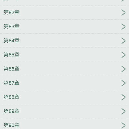
第82章
第83章
第84章
第85章
第86章
第87章
第88章
第89章
第90章