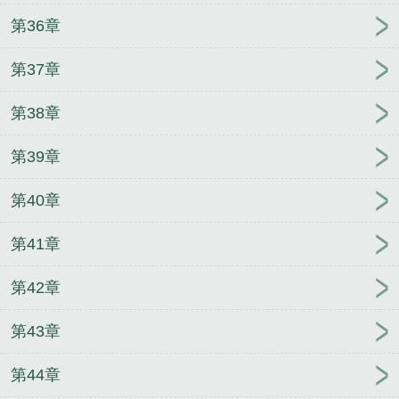
第36章
第37章
第38章
第39章
第40章
第41章
第42章
第43章
第44章