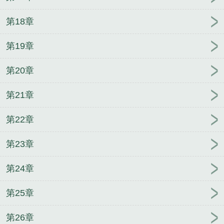
第18章
第19章
第20章
第21章
第22章
第23章
第24章
第25章
第26章