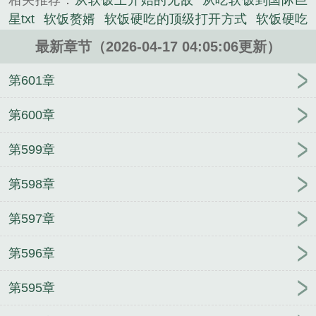
相关推荐：
从软饭王开始的无敌
从吃软饭到国际巨
区区古代土著，也敢在我面前装逼？反手一瓶现代神
星txt
软饭赘婿
软饭硬吃的顶级打开方式
软饭硬吃
酿，震惊四座，直接赢下京城最大酒楼！嚣张阔少刘
最高境界
从软饭王到天王巨星免费阅读
从吃软饭开
文？给我跪下！再随口吟诵一首诗，立夺花魁，名动
最新章节（2026-04-17 04:05:06更新）
始制霸
从吃软饭开始震惊世界
软饭硬吃下一句怎么
京华，让挑衅者输到裤衩都不剩！昔日人人鄙夷的废
说
从吃软饭开始
从软吃到硬什么意思
软饭硬吃的
第601章
物赘婿，如今成了香饽饽！泼辣老婆美目涟涟，威严
顶级打开方式免费阅读器
从软饭王到天王巨星最新
岳父刮目相看！商场？我的！朝堂？玩转！且看史上
章节
软饭硬吃电子书
从软饭赘婿到软件大王
软饭
第600章
第一软饭王，如何用软饭，砸出一条霸主之路！...
硬吃的顶级打开方式爱看书吧
软饭硬吃 出处
吃软
《软饭硬吃，从赘婿到天下霸主》是不渡你我精心创
第599章
饭的赘婿
从软饭王到天王巨星
从软饭王到天王巨星
作的都市类小说。
笔趣阁
从吃软饭开始的无敌
第598章
第597章
第596章
第595章