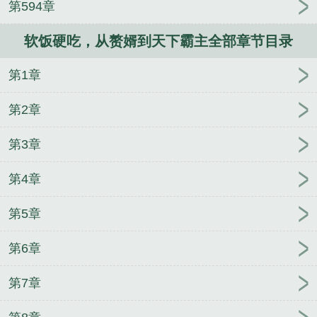
第594章
软饭硬吃，从赘婿到天下霸主全部章节目录
第1章
第2章
第3章
第4章
第5章
第6章
第7章