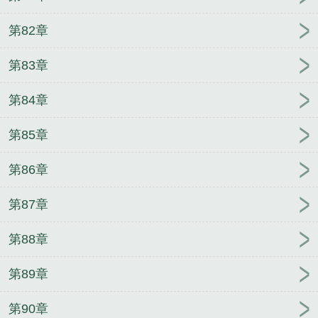
第82章
第83章
第84章
第85章
第86章
第87章
第88章
第89章
第90章