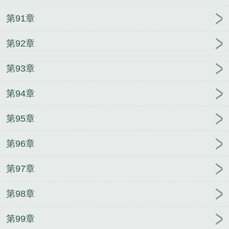
第91章
第92章
第93章
第94章
第95章
第96章
第97章
第98章
第99章