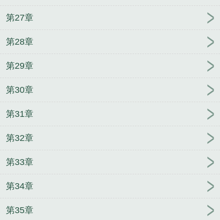
第27章
第28章
第29章
第30章
第31章
第32章
第33章
第34章
第35章