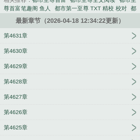
相关推荐：
都市至尊首富
都市至尊全文阅读
都市至
《都市第一至尊》是_小当家精心创作的都市类小说。
尊首富笔趣阁 鱼人
都市第一至尊 TXT 精校 校对
都
市至尊首都
都市第一至尊王昊天TXT最新章节列表
最新章节（2026-04-18 12:34:22更新）
都市第一至尊TXT
都市至尊首富百科
都市至尊首富
全本
都市至尊首富全本在线阅读
都市第一至尊在线
第4631章
阅读
都市第一至尊王昊天
都市第一至尊小张全文阅
读
都市至尊首富免费阅读全文
都市第一至尊王昊天
第4630章
TXT
都市第一至尊范勤最后和谁结婚了
都市至尊首
第4629章
富百度百科
都市第一至尊百度百科
都市第一至尊王
昊天 笔趣阁正文
都市至尊首富全本免费阅读
都市
第4628章
至尊首富免费
都市第一至尊 _小当家
都市第一至尊
女主是谁
都市至尊首富免费阅读
都市至尊首富
第4627章
5200
第4626章
第4625章